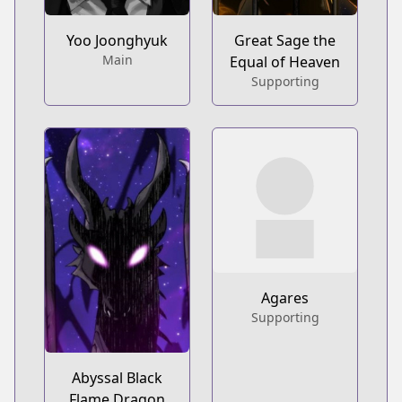
Yoo Joonghyuk
Great Sage the
Main
Equal of Heaven
Supporting
Agares
Supporting
Abyssal Black
Flame Dragon