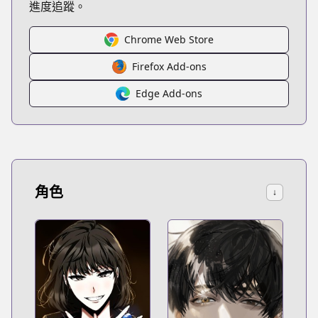
進度追蹤。
Chrome Web Store
Firefox Add-ons
Edge Add-ons
角色
↓