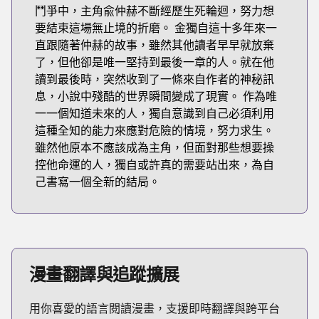
鬥爭中，主角兪仲赫不斷經歷生死輪迴，努力想
要結束這場無止境的折磨。 金獨自這十多年來一
直跟隨著仲赫的故事，雖然其他讀者早早就放棄
了，但他卻是唯一堅持到最後一章的人。就在他
讀到最後時，突然收到了一條來自作者的神秘訊
息，小說中殘酷的世界瞬間變成了現實。 作為唯
一一個知道未來的人，獨自意識到自己必須利用
這種全知的能力來應對危險的情境，努力求生。
雖然他原本不應該成為主角，但面對那些想要操
控他命運的人，獨自或許真的需要站出來，為自
己書寫一個全新的結局。
漫畫翻譯與追蹤擴展
用你喜愛的語言閱讀漫畫，支援即時翻譯與跨平台