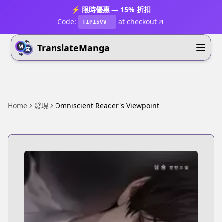
⚡ 限時優惠 — 15% 折扣
Code:
at checkout
T1P15VV
TranslateManga
Home
發現
Omniscient Reader's Viewpoint