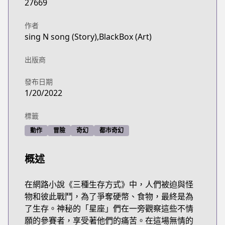
27669
作者
sing N song (Story),BlackBox (Art)
出版商
發布日期
1/20/2022
標籤
動作
冒險
奇幻
都市奇幻
概述
在網路小說《三種生存方式》中，人們被迫與怪
物和彼此戰鬥，為了爭奪硬幣、食物，最終是為
了生存。神秘的「星座」們在一旁觀察這些不情
願的參賽者，享受著他們的痛苦。在這場無情的