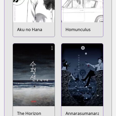
Aku no Hana
Homunculus
The Horizon
Annarasumanara