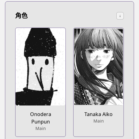
角色
↓
Onodera
Tanaka Aiko
Main
Punpun
Main