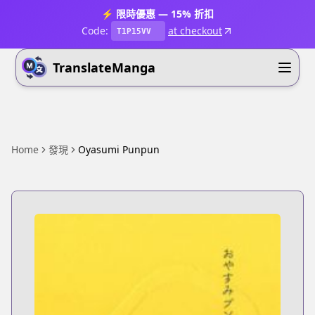
⚡ 限時優惠 — 15% 折扣
Code:
at checkout
T1P15VV
TranslateManga
Home
發現
Oyasumi Punpun