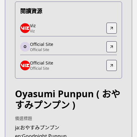
閱讀資源
Viz
Viz
Viz
Viz
https://www.viz.com/vizmanga/chapters/goodnig
Official Site
Official Site
O
Official Site
Official Site
https://shogakukan-comic.jp/book?isbn=9784091
Official Site
Official Site
Official Site
Official Site
https://www.viz.com/goodnight-punpun
Oyasumi Punpun
( おや
すみプンプン )
備選標題
ja:おやすみプンプン
en:Goodnight Punpun