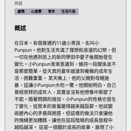
標籤
劇情
心理學
青年
生活片段
概述
在日本，有個普通的11歲小男孩，名叫小
Punpun。他對生活充滿了理想和浪漫的幻想，但
一切在他遇到班上的新同學田中愛子後開始發生
變化。小Punpun漸漸意識到，維持一段關係並不
是那麼簡單，從天真的童年過渡到複雜的成年生
活，困難重重。 某天晚上，他的父親對母親施
暴，這讓小Punpun大吃一驚。他開始明白，自己
曾經崇拜的成年人，其實並沒有他想像中那麼了
不起。隨著問題的增加，小Punpun的性格也發生
了變化，從原本的害羞變得越來越孤僻。他試圖
逃避內心的矛盾與困惑，但這樣的做法只會讓他
的情緒更加糟糕，讓他在這段陰暗的成長旅程中
越陷越深。 這是一個關於成長的故事，展現了小