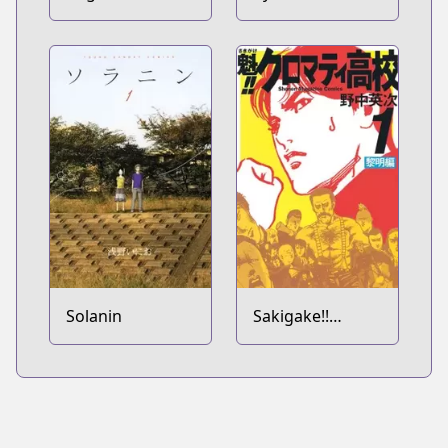
wa!!
Solanin
Sakigake!!
Cromartie
Koukou