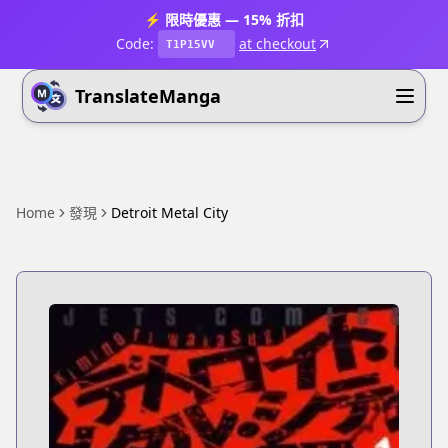
⚡ 限時優惠 — 15% 折扣
Code:
at checkout
T1P15VV
TranslateManga
Home
發現
Detroit Metal City