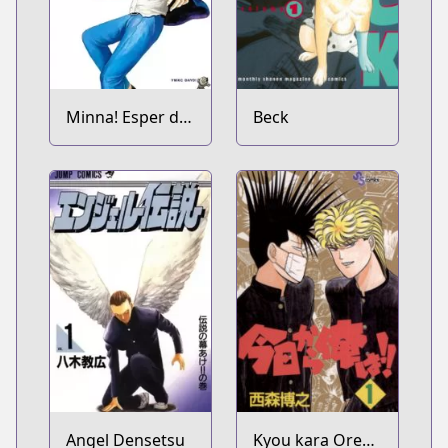
Minna! Esper da
Beck
yo!
Angel Densetsu
Kyou kara Ore