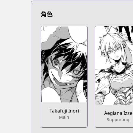
https://www.mangaupdates.com/serie
novelUpdates
角色
novelUpdates
https://www.novelupdates.com/series/
Book☆Walker
Book☆Walker
https://bookwalker.jp/series/275215/lis
Official English
Official English
https://j-novel.club/series/oversumm
Takafuji Inori
Aegiana Izze
Main
Supporting