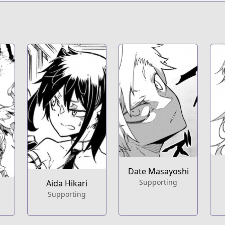
s.html?id=170491
i-was-summoned-to-a-parallel-fantasy-world-for-too-many
t
oned-overpowered-and-over-it-manga
Date Masayoshi
Supporting
Aida Hikari
Supporting