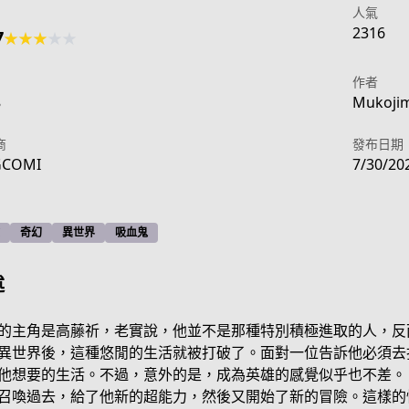
人氣
2316
7
★
★
★
★
★
作者
8
Mukojim
商
發布日期
COMI
7/30/20
奇幻
異世界
吸血鬼
述
的主角是高藤祈，老實說，他並不是那種特別積極進取的人，反
異世界後，這種悠閒的生活就被打破了。面對一位告訴他必須去
b156-4053-8542-f12057c4a7b9
他想要的生活。不過，意外的是，成為英雄的感覺似乎也不差。
召喚過去，給了他新的超能力，然後又開始了新的冒險。這樣的