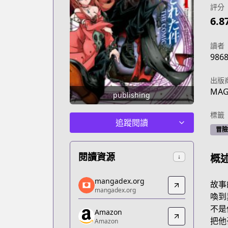
評分
6.8
讀者
986
出版
MAG
publishing
標籤
追蹤閱讀
冒險
閱讀資源
概
↓
mangadex.org
mangadex.org
故事
mangadex.org
mangadex.org
喚到
https://mangadex.org/title/802bf297-
不是
Amazon
Amazon
把他
Amazon
Amazon