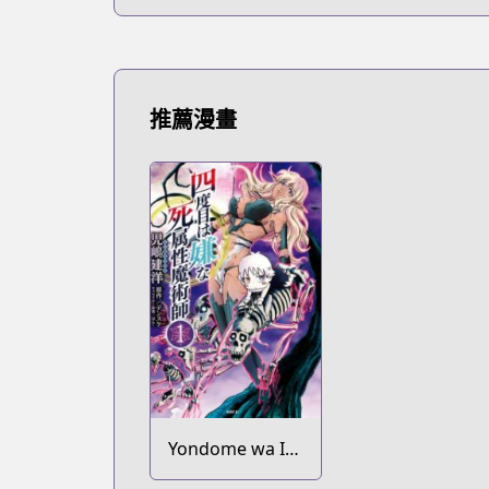
推薦漫畫
Yondome wa Iya
na Shizokusei