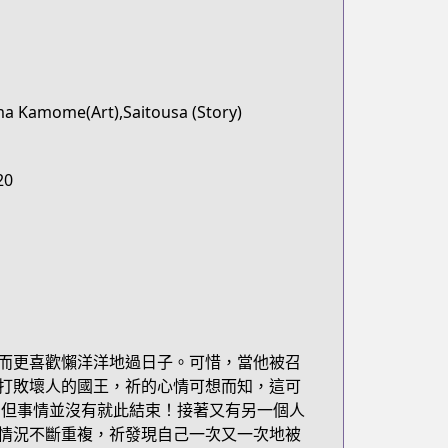
a Kamome(Art),Saitousa (Story)
20
而更喜歡懶洋洋地過日子。可惜，當他被召
打敗壞人的國王，祈的心情可想而知，這可
 但事情並沒有就此結束！接著又有另一個人
情況不斷重複，祈發現自己一次又一次地被