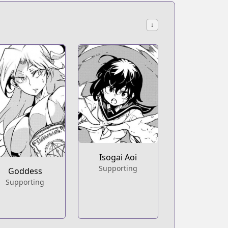
↓
-times
Isogai Aoi
Supporting
Goddess
Supporting