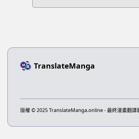
Majutsushi
TranslateManga
版權 © 2025 TranslateManga.online - 最終漫