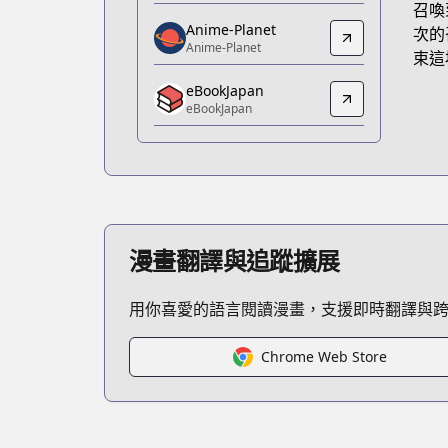
召喚
https://www.amazon.co.jp/dp/B096H
Anime-Planet
次的
Anime-Planet
Anime-Planet
束這
Anime-Planet
eBookJapan
https://www.anime-planet.com/manga
eBookJapan
eBookJapan
eBookJapan
https://ebookjapan.yahoo.co.jp/books
Official Raw
Official Raw
https://magcomi.com/episode/139336
漫畫翻譯與追蹤擴展
Kitsu
Kitsu
用你喜愛的語言閱讀漫畫，支援即時翻譯與
https://kitsu.app/manga/57931
CDJapan
CDJapan
Chrome Web Store
https://www.anime-planet.com/manga
MangaUpdates
MangaUpdates