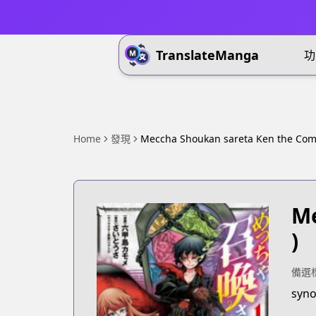
TranslateManga
功
Home
發現
Meccha Shoukan sareta Ken the Com
Me
)
備選
syno