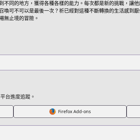
到不同的地方，獲得各種各樣的能力。每次都是新的挑戰，讓他
G8BDL
召喚可不可以是最後一次？祈已經對這種不斷轉換的生活感到厭
場無止境的冒險。
/meccha-shoukan-sareta-ken
/611898
86331682099976
跨平台進度追蹤。
Firefox Add-ons
/https://www.cdjapan.co.jp/product/NEOBK-2541918