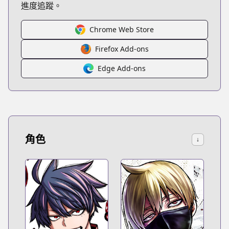
進度追蹤。
Chrome Web Store
Firefox Add-ons
Edge Add-ons
角色
↓