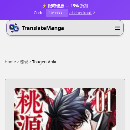
⚡ 限時優惠 — 15% 折扣
Code:
at checkout
T1P15VV
TranslateManga
Home
發現
Tougen Anki