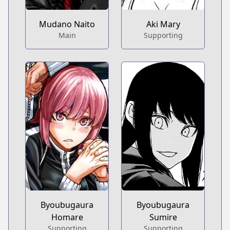
Mudano Naito
Aki Mary
Main
Supporting
Byoubugaura
Byoubugaura
Homare
Sumire
Supporting
Supporting