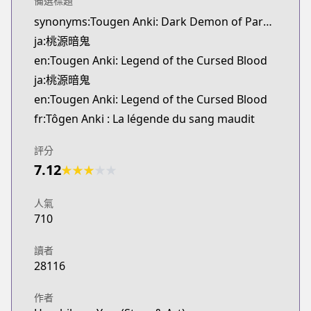
備選標題
Kitsu
synonyms:Tougen Anki: Dark Demon of Paradise
https://kitsu.app/manga/59155
ja:桃源暗鬼
MangaUpdates
MangaUpdates
en:Tougen Anki: Legend of the Cursed Blood
https://www.mangaupdates.com/series.html?id=1
ja:桃源暗鬼
Book☆Walker
en:Tougen Anki: Legend of the Cursed Blood
Book☆Walker
fr:Tôgen Anki : La légende du sang maudit
https://bookwalker.jp/series/267197/list
Official English
評分
Official English
7.12
★
★
★
★
★
https://yenpress.com/series/tougen-anki-legend-o
人氣
710
讀者
28116
作者