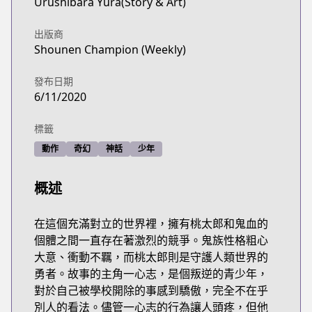
Urushibara Yura(Story & Art)
出版商
Shounen Champion (Weekly)
發布日期
6/11/2020
標籤
動作
奇幻
神話
少年
概述
在這個充滿對立的世界裡，擁有桃太郎和鬼血的
個體之間一直存在著激烈的競爭。鬼族性格粗心
大意、衝動不羈，而桃太郎則是守護人類世界的
勇者。故事的主角一心志，是個叛逆的青少年，
對於自己被學校開除的事感到驕傲，完全不在乎
別人的看法。儘管一心志的行為讓人頭疼，但他