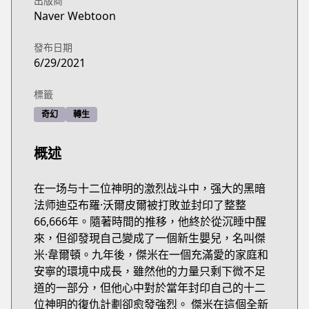
出版商
Naver Webtoon
發布日期
6/29/2021
標籤
奇幻
轉生
概述
在一场与十二位神明的激烈战斗中，强大的黑暗
法师迪亞布羅·沃爾皮爾被打敗並封印了整整
66,666年。隨著時間的推移，他終於從沉睡中醒
來，但卻發現自己變成了一個新生嬰兒，名叫傑
米·韋爾頓。九年後，傑米在一個充滿愛的家庭和
安寧的環境中成長，雖然他的力量只剩下微不足
道的一部分，但他心中對於當年封印自己的十二
位神明的復仇計劃卻愈發強烈。 傑米在這個全新