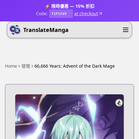
⚡ 限時優惠 — 15% 折扣
Code:
at checkout
T1P15VV
TranslateManga
Home
發現
66,666 Years: Advent of the Dark Mage