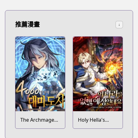
推薦漫畫
↓
The Archmage
Holy Hella's
Returns After
Ultimate End
4000 Years