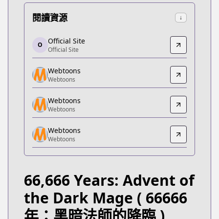
閱讀資源
↓
Official Site
Official Site
O
Official Site
Official Site
https://manga.line.me/product/periodic?id=Z0001
Webtoons
Webtoons
Webtoons
Webtoons
https://www.webtoons.com/zh-hant/fantasy/66666-
Webtoons
Webtoons
Webtoons
Webtoons
Webtoons
https://www.webtoons.com/fr/fantasy/66666-years
Webtoons
Webtoons
Webtoons
https://www.webtoons.com/de/fantasy/66666-years
66,666 Years: Advent of
Dongman Manhua
Dongman Manhua
the Dark Mage
( 66666
https://www.dongmanmanhua.cn/FANTASY/66666ni
年：黑暗法師的降臨 )
Webtoons