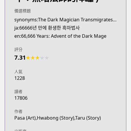
Webtoons
https://www.webtoons.com/th/fantasy/66666-years
備選標題
Webtoons
synonyms:The Dark Magician Transmigrates After 66666 Years,Black Mage Reborn After 66666 Years,66666-nyeon Man-e Hwangsaenghan Heukmabeopsa
Webtoons
ja:66666년 만에 환생한 흑마법사
https://www.webtoons.com/en/fantasy/66666-years
en:66,666 Years: Advent of the Dark Mage
Naver Series
Naver Series
評分
https://series.naver.com/comic/detail.series?pro
7.31
★
★
★
★
★
Naver Webtoon
Naver Webtoon
人氣
https://comic.naver.com/webtoon/list?titleId=7751
1228
讀者
17806
作者
Pasa (Art),Hwabong (Story),Taru (Story)