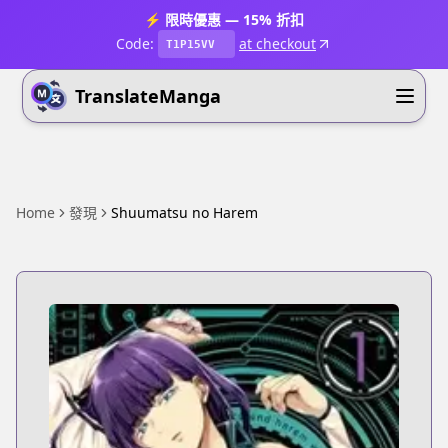
⚡ 限時優惠 — 15% 折扣
Code:
at checkout
T1P15VV
TranslateManga
Home
發現
Shuumatsu no Harem