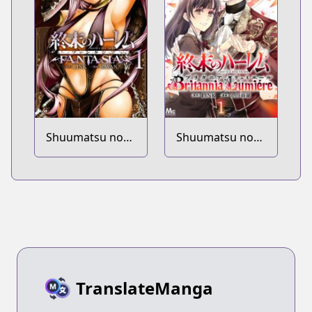
Shuumatsu no
Shuumatsu no
Harem: Fantasia
Harem: Britannia
Lumiére
TranslateManga