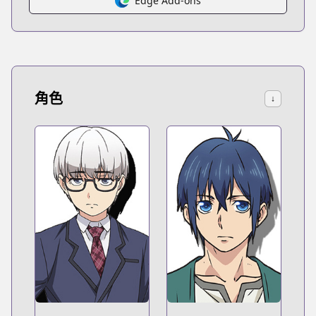
Edge Add-ons
角色
↓