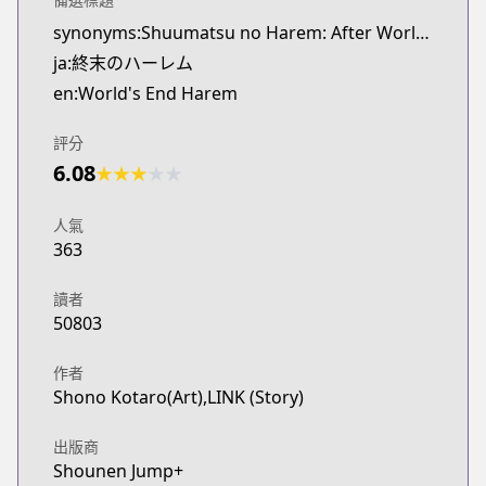
synonyms:Shuumatsu no Harem: After World,World's End Harem: After World
ja:終末のハーレム
en:World's End Harem
評分
6.08
★
★
★
★
★
人氣
363
讀者
50803
作者
Shono Kotaro(Art),LINK (Story)
出版商
Shounen Jump+