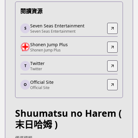
閱讀資源
Seven Seas Entertainment
Seven Seas Entertainment
S
Seven Seas Entertainment
Seven Seas Entertainment
https://sevenseasentertainment.com/series/worl
Shonen Jump Plus
Shonen Jump Plus
Shonen Jump Plus
Shonen Jump Plus
https://shonenjumpplus.com/episode/108334976
Twitter
T
Twitter
Twitter
Twitter
Official Site
https://twitter.com/harem_official_
O
Official Site
Official Site
Official Site
https://end-harem.com/
Shuumatsu no Harem
(
末日哈姆 )
備選標題