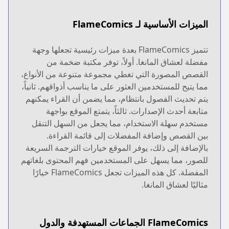
الميزات الأساسية لـ FlameComics
تتميز FlameComics بعدة ميزات رئيسية تجعلها وجهة
مفضلة لعشاق المانغا. أولاً، توفر مكتبة ضخمة من
القصص المصورة التي تغطي مجموعة متنوعة من الأنواع،
مما يتيح للمستخدمين العثور على ما يناسب أذواقهم. ثانياً،
يتم تحديث الفصول بانتظام، مما يضمن أن القراء يمكنهم
متابعة أحدث الإصدارات. ثالثاً، يتمتع الموقع بواجهة
مستخدم سهلة الاستخدام، مما يجعل من السهل التنقل
بين القصص وإضافة المفضلات إلى قائمة القراءة.
بالإضافة إلى ذلك، يوفر الموقع خيارات الترجمة السريعة
للصور، مما يسهل على المستخدمين فهم المحتوى بلغاتهم
المفضلة. كل هذه الميزات تجعل FlameComics خيارًا
مثاليًا لعشاق المانغا.
FlameComics الجماعات المستهدفة والدول