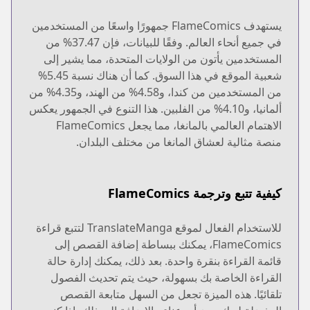
يستهدف FlameComics جمهورًا واسعًا من المستخدمين
في جميع أنحاء العالم. وفقًا للبيانات، فإن 37.47% من
المستخدمين يأتون من الولايات المتحدة، مما يشير إلى
شعبية الموقع في هذا السوق. كما أن هناك نسبة 5.45%
من المستخدمين من كندا، و4.58% من الهند، و4.35% من
ألمانيا، و4.10% من الفلبين. هذا التنوع في الجمهور يعكس
الاهتمام العالمي بالمانغا، مما يجعل FlameComics
منصة مثالية لعشاق المانغا من مختلف البلدان.
كيفية تتبع وترجمة FlameComics
للاستخدام الفعال لموقع TranslateManga لتتبع قراءة
FlameComics، يمكنك ببساطة إضافة القصص إلى
قائمة القراءة بنقرة واحدة. بعد ذلك، يمكنك إدارة حالة
القراءة الخاصة بك بسهولة، حيث يتم تحديث الفصول
تلقائيًا. هذه الميزة تجعل من السهل متابعة القصص