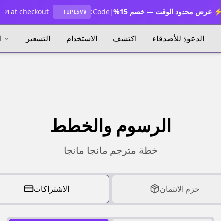
 عرض محدود الوقت — خصم 15%
|
Code:
at checkout
T1P15VV
الدعوة للأصدقاء
اكتشف
الاستخدام
التسعير
ا
الرسوم والخطط
خطة مترجم مانجا مانجا
حزم الائتمان
الاشتراكات