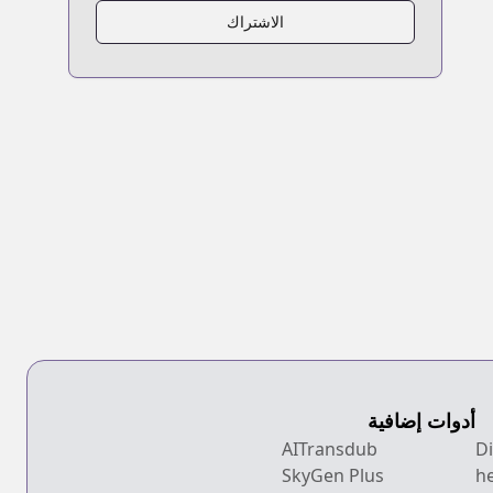
الاشتراك
أدوات إضافية
AITransdub
SkyGen Plus
h