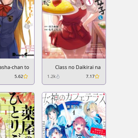
asha-chan to
Class no Daikirai na
te Otaku-kun
Joshi to Kekkon suru
5.62
1.2k
7.17
Koto ni Natta.