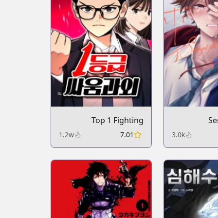
Top 1 Fighting
Se
Tutoring
1.2w
7.01
3.0k