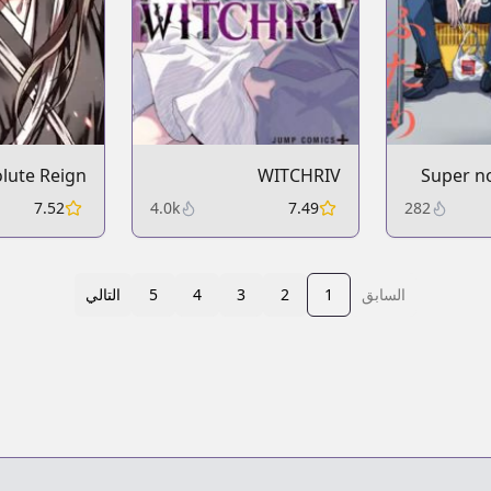
lute Reign
WITCHRIV
Super no
7.52
4.0k
7.49
282
السابق
1
2
3
4
5
التالي