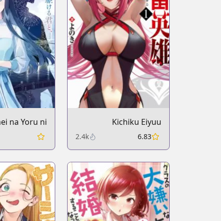
i na Yoru ni
Kichiku Eiyuu
imi to, Me ni
2.4k
6.83
Koi wo Shita.