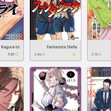
 Kagura to
Fantasista Stella
Raito
Hitori
7.01
3.3w
5.7k
no Kouk