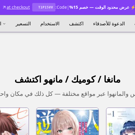
 عرض محدود الوقت — خصم 15%
|
Code:
at checkout
T1P15VV
الدعوة للأصدقاء
اكتشف
الاستخدام
التسعير
ا
مانغا / كوميك / مانهو اكتشف
يكس والمانهوا عبر مواقع مختلفة — كل ذلك في مكان واح