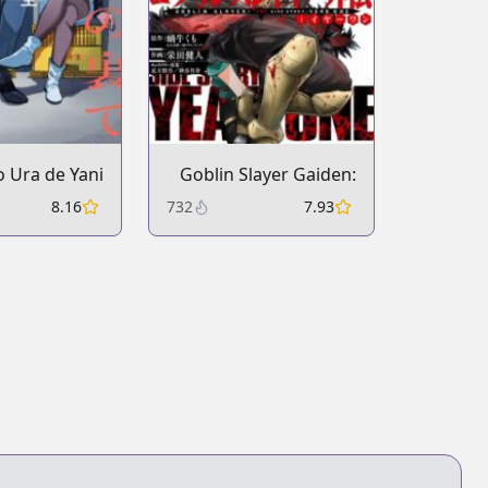
 Ura de Yani
Goblin Slayer Gaiden:
Suu Futari
Year One
8.16
732
7.93