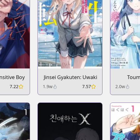
nsitive Boy
Jinsei Gyakuten: Uwaki
Toume
sare, Enzai wo
Kakeru K
7.22
1.9w
7.57
2.0w
Kiserareta Ore ga,
Mienai 
Gakuen Ichi no
Bishoujo ni
Natsukareru