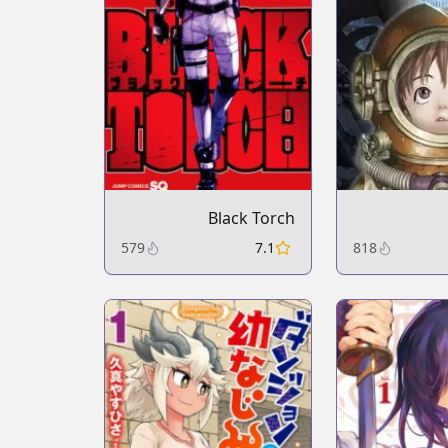
Black Torch
579
7.1
818