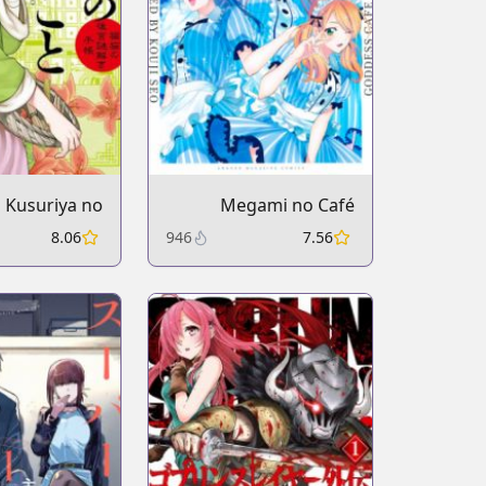
Kusuriya no
Megami no Café
goto: Maomao
Terrace
8.06
946
7.56
yuu Nazotoki
Techou