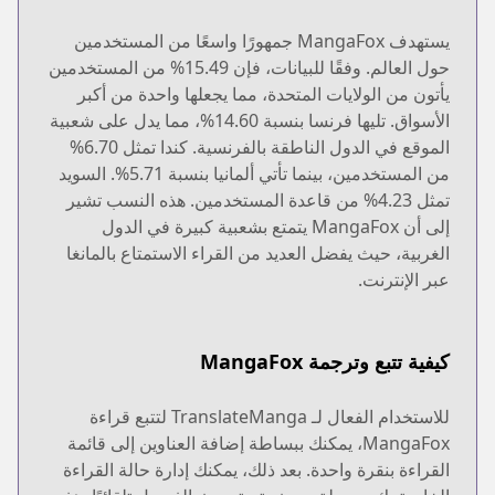
يستهدف MangaFox جمهورًا واسعًا من المستخدمين
حول العالم. وفقًا للبيانات، فإن 15.49% من المستخدمين
يأتون من الولايات المتحدة، مما يجعلها واحدة من أكبر
الأسواق. تليها فرنسا بنسبة 14.60%، مما يدل على شعبية
الموقع في الدول الناطقة بالفرنسية. كندا تمثل 6.70%
من المستخدمين، بينما تأتي ألمانيا بنسبة 5.71%. السويد
تمثل 4.23% من قاعدة المستخدمين. هذه النسب تشير
إلى أن MangaFox يتمتع بشعبية كبيرة في الدول
الغربية، حيث يفضل العديد من القراء الاستمتاع بالمانغا
عبر الإنترنت.
كيفية تتبع وترجمة MangaFox
للاستخدام الفعال لـ TranslateManga لتتبع قراءة
MangaFox، يمكنك ببساطة إضافة العناوين إلى قائمة
القراءة بنقرة واحدة. بعد ذلك، يمكنك إدارة حالة القراءة