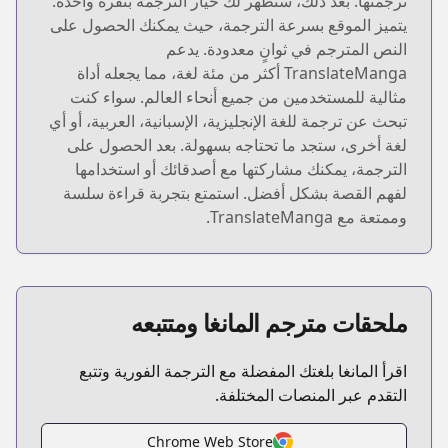
ترجمتها. بعد ذلك، ستظهر لك خيار الترجمة بنقرة واحدة.
يتميز الموقع بسرعة الترجمة، حيث يمكنك الحصول على
النص المترجم في ثوانٍ معدودة. يدعم
TranslateManga أكثر من مئة لغة، مما يجعله أداة
مثالية للمستخدمين من جميع أنحاء العالم. سواء كنت
تبحث عن ترجمة للغة الإنجليزية، الإسبانية، العربية، أو أي
لغة أخرى، ستجد ما تحتاجه بسهولة. بعد الحصول على
الترجمة، يمكنك مشاركتها مع أصدقائك أو استخدامها
لفهم القصة بشكل أفضل. استمتع بتجربة قراءة سلسة
وممتعة مع TranslateManga.
ملحقات مترجم المانغا ومتتبعه
اقرأ المانغا بلغتك المفضلة مع الترجمة الفورية وتتبع
التقدم عبر المنصات المختلفة.
Chrome Web Store