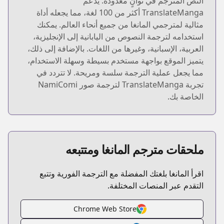
النص المترجم في ثوانٍ معدودة. يدعم
TranslateManga أكثر من 100 لغة، مما يجعله أداة
مثالية لمترجمي المانغا من جميع أنحاء العالم. يمكنك
استخدامه لترجمة النصوص من اليابانية إلى الإنجليزية،
العربية، الإسبانية، وغيرها من اللغات. بالإضافة إلى ذلك،
يتميز الموقع بواجهة مستخدم بسيطة وسهلة الاستخدام،
مما يجعل عملية الترجمة سلسة ومريحة. لا تتردد في
تجربة TranslateManga لترجمة صور NamiComi
الخاصة بك.
ملحقات مترجم المانغا ومتتبعه
اقرأ المانغا بلغتك المفضلة مع الترجمة الفورية وتتبع
التقدم عبر المنصات المختلفة.
Chrome Web Store