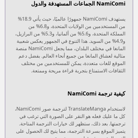
NamiComi الجماعات المستهدفة والدول
يستهدف NamiComi جمهورًا عالميًا، حيث يأتي 18.9%
من المستخدمين من الولايات المتحدة، و6.8% من
المملكة المتحدة، و5.6% من ألمانيا، و5.3% من البرازيل،
و4.9% من السويد. هذا التنوع في الجمهور يعكس شعبية
المانغا في مختلف البلدان، مما يجعل NamiComi منصة
مثالية لعشاق المانغا من جميع أنحاء العالم. بفضل دعم
الموقع للغات متعددة، يمكن للمستخدمين من مختلف
الثقافات الاستمتاع بتجربة قراءة مريحة وممتعة.
كيفية ترجمة NamiComi
لاستخدام TranslateManga لترجمة صور NamiComi،
كل ما عليك فعله هو النقر على الصورة التي ترغب في
ترجمتها. بعد ذلك، ستظهر لك خيارات الترجمة المتاحة.
يتميز الموقع بسرعة الترجمة، مما يتيح لك الحصول على