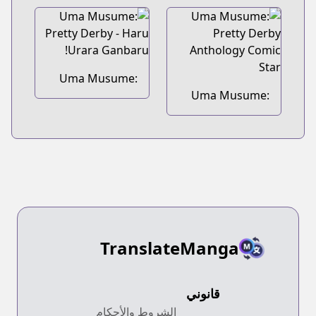
Umamusu Meshi
Golshi-chan
Uma Musume:
Pretty Derby -
Uma Musume:
Haru Urara
Pretty Derby
Ganbaru!
Anthology Comic
Star
TranslateManga
قانوني
الشروط والأحكام