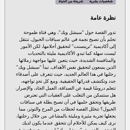
شخصيات بشرية
شريحة من الحياة
نظرة عامة
تدور القصة حول "سبشل ويك"، وهي فتاة طموحة
تحلم بأن تصبح نجمة في عالم سباقات الخيول. تنتقل
إلى أكاديمية "ترينسنت" لتحقيق أحلامها، لكن الأمور
ليست سهلة كما تبدو. الأكاديمية مليئة بالتحديات
والمنافسة الشديدة، حيث يتعين عليها مواجهة زملائها
الذين يسعون لتحقيق نفس الأهداف. تبدأ "سبشل ويك"
رحلتها في هذا العالم الجديد، حيث تتعرف على أصدقاء
جدد وتكتشف قدراتها الحقيقية. ومع كل تحدٍ تواجهه،
تتعلم دروسًا قيمة عن الصداقة، العمل الجاد، والإصرار.
هل ستتمكن من التغلب على العقبات التي تعترض
طريقها وتحقق حلمها في أن تصبح بطلة في سباقات
الخيول؟ تتخلل القصة لحظات من المرح والتوتر، مما
يجعلها تجربة مثيرة ومليئة بالمشاعر. من خلال رحلتها،
نرى كيف يمكن للأحلام أن تتحقق عندما يكون لديك
الشغف والعزيمة. "سبشل ويك" ليست مجرد قصة عن