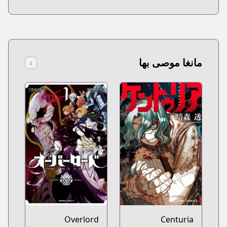
مانغا موصى بها
↓
Overlord
Centuria