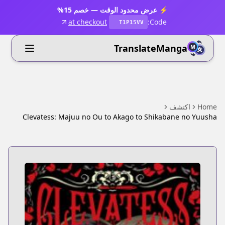
⚡ عرض محدود الوقت — خصم 15%
at checkout
Code:
T1P15VV
TranslateManga
Home
اكتشف
Clevatess: Majuu no Ou to Akago to Shikabane no Yuusha