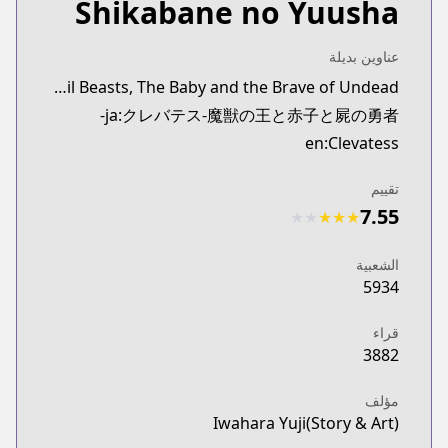
Shikabane no Yuusha
عناوين بديلة
synonyms:Clevatess: The King of Devil Beasts, The Baby and the Brave of Undead
ja:クレバテス-魔獣の王と赤子と屍の勇者-
en:Clevatess
تقييم
7.55
★
★
★
★
★
الشعبية
5934
قراء
3882
مؤلف
Iwahara Yuji(Story & Art)