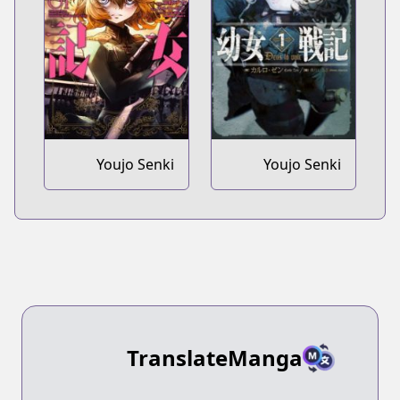
tachi no Gakkou
e Kayou
Youjo Senki
Youjo Senki
TranslateManga