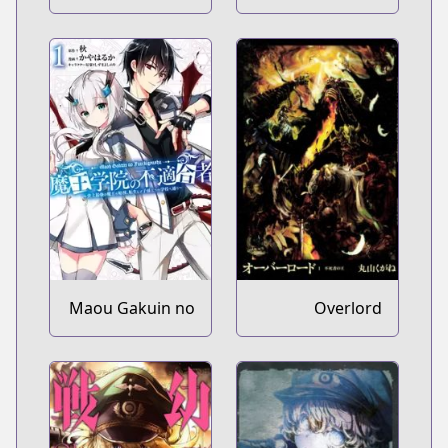
Maou Gakuin no
Overlord
Futekigousha:
Shijou Saikyou
no Maou no
Shiso, Tensei
shite Shison-