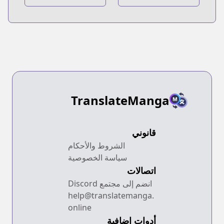
Yamemasu:
Tensei, Maou no
Tsugi no
Fukukan:
Shokuba wa
Hajimari no
Maoujou
Shou
TranslateManga
قانوني
الشروط والأحكام
سياسة الخصوصية
اتصالات
انضم إلى مجتمع Discord
help@translatemanga.
online
أدوات إضافية