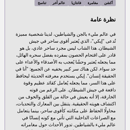
أكشن
مغامرة
فانتازيا
عالم آخر
تناسخ
نظرة عامة
في عالم مليء بالجن والشياطين، لدينا شخصية مميزة
تُدعى "إيكي"، الذي يُعتبر أقوى ساحر في جيش
الشيطان. هذا الشاب ليس مجرد ساحر عادي، بل هو
قادر على اقتحام الحصون بمفرده بفضل سحره الهائل،
مما يجعله يُعتبر وحشًا يُعجب به الأصدقاء والأعداء على
حد سواء. لكن هناك سر كبير يخفيه عن الجميع: "أنا في
الحقيقة إنسان". إيكي يستخدم معرفته الحديثة ليحافظ
على هذا السر، مما يجعله يُعامل كقائد عظيم وقوة
دافعة في جيش الشيطان. على الرغم من قوته
الخارقة، إلا أنه يعيش في حالة من القلق والخوف من
اكتشاف هويته الحقيقية. يتنقل بين المعارك والتحديات،
محاولًا الحفاظ على مكانته كأقوى ساحر، بينما يتعامل
مع الصراعات الداخلية التي تأتي مع كونه إنسانًا في
عالم مليء بالشياطين. تدور الأحداث حول مغامراته