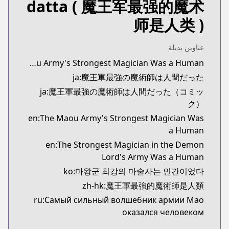
datta
( 魔王军最强的魔术
Kitsu
Kitsu
师是人类 )
https://kitsu.app/manga/57016
CDJapan
عناوين بديلة
CDJapan
synonyms:The Maou Army's Strongest Magician Was a Human
ttps://www.cdjapan.co.jp/product/NEOBK-2937170
ja:魔王軍最強の魔術師は人間だった
MangaUpdates
MangaUpdates
ja:魔王軍最強の魔術師は人間だった（コミッ
s://www.mangaupdates.com/series.html?id=155231
ク）
novelUpdates
en:The Maou Army's Strongest Magician Was
novelUpdates
a Human
/maou-gun-saikyou-no-majutsushi-wa-ningen-datta
en:The Strongest Magician in the Demon
Book☆Walker
Lord's Army Was a Human
Book☆Walker
ko:마왕군 최강의 마술사는 인간이었다
https://bookwalker.jp/series/214322/list
zh-hk:魔王軍最強的魔術師是人類
ru:Самый сильный волшебник армии Мао
оказался человеком