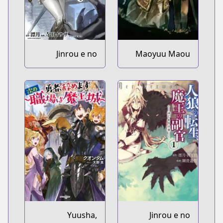
Jinrou e no
Maoyuu Maou
Tensei, Maou no
Yuusha
Fukukan:
Shidou-hen
Yuusha,
Jinrou e no