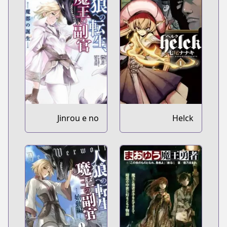
Jinrou e no
Helck
Tensei, Maou no
Fukukan