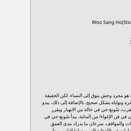
Woo Sang Ho(Stor
ه، هو مجرد وحش يتوق إلى النساء. لكن الحقيقة
ره ونواياه بشكل صحيح. بالإضافة إلى ذلك، يبدو
قرب، سُونغ-جي في حالة من الانهيار ويقرر
 في فن الإغواء! من البداية، يبدأ سُونغ-جي في
ديات والمواقف. سرعان ما يدرك مدى العمق
شارات غير اللفظية التي يرسلها الناس، يبدأ