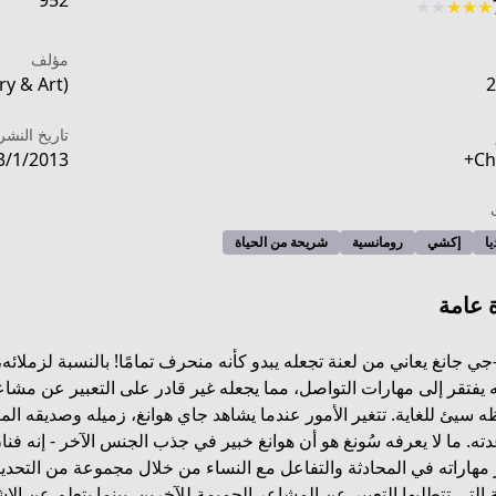
952
★
★
★
★
★
مؤلف
y & Art)
2
تاريخ النشر
3/1/2013
Ch
يا
إكشي
رومانسية
شريحة من الحياة
 عامة
جي جانغ يعاني من لعنة تجعله يبدو كأنه منحرف تمامًا! بالنسبة لزملائ
 يفتقر إلى مهارات التواصل، مما يجعله غير قادر على التعبير عن مشاع
 سيئ للغاية. تتغير الأمور عندما يشاهد جاي هوانغ، زميله وصديقه الم
https://mangadex.org/title
ه. ما لا يعرفه سُونغ هو أن هوانغ خبير في جذب الجنس الآخر - إنه فنان
 مهاراته في المحادثة والتفاعل مع النساء من خلال مجموعة من التح
 التي تتطلبها التعبير عن المشاعر الحميمة للآخرين. بينما يتعلم عن الإ