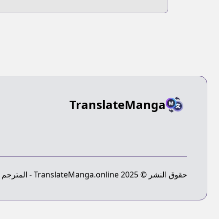
TranslateManga
حقوق النشر © 2025 TranslateManga.online - المترجم النهائي للمانجا - جميع الحقوق محفوظة.