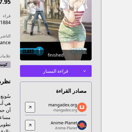
7.95
قراء
1884
الناشر
ance+
finished
علامات
كوميد
قراءة المسار
نظرة
مصادر القراءة
سُونغ-
mangadex.org
هي أنه
mangadex.org
mangadex.org
أن حظه
mangadex.org
/fcd90c82-eff5-4491-8abb-b529fa803b59
مساعدت
Anime-Planet
Anime-Planet
تطوير
Anime-Planet
Anime-Planet
والدقة