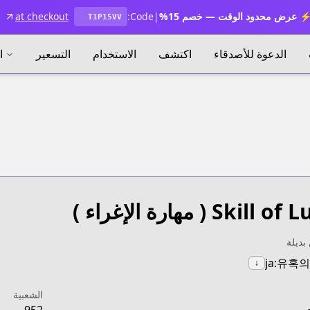
 عرض محدود الوقت — خصم 15%
|
Code:
at checkout
T1P15VV
الدعوة للأصدقاء
اكتشف
الاستخدام
التسعير
ا
Skill of L
( مهارة الإغراء )
بديلة
ja:유혹
↓
الشعبية