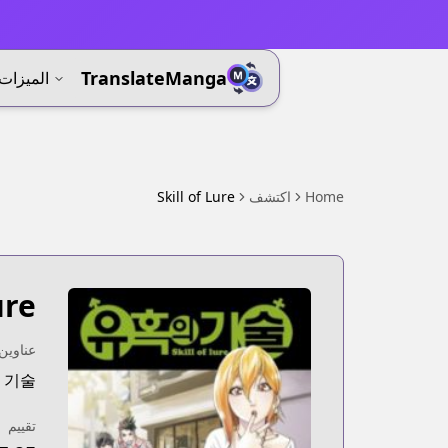
⚡
TranslateManga
الميزات
Home
اكتشف
Skill of Lure
ure
عناوين 
의 기술
تقييم