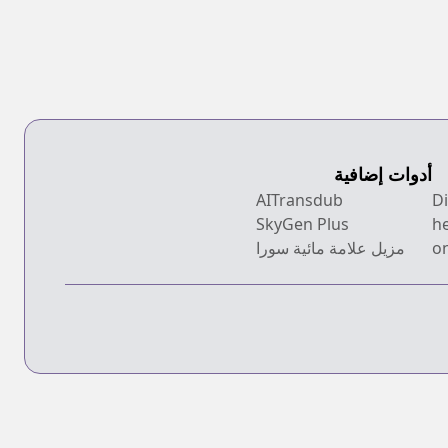
Futsuu no Tori
shiteshimat
ja Nai yo ne?
Ore, Zense 
Oshi dat
Heroine 
Hirotteshim
أدوات إضافية
AITransdub
SkyGen Plus
h
on
مزيل علامة مائية سورا