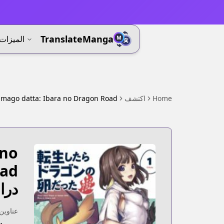
⚡
TranslateManga
الميزات
Home
اكتشف
amago datta: Ibara no Dragon Road
 no
oad
درا
عناوين 