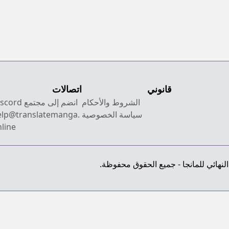
ta
de
ta
wo
au
قانوني
اتصالات
الشروط والأحكام
انضم إلى مجتمع Discord
سياسة الخصوصية
elp@translatemanga.
line