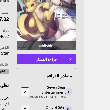
Ibara
تقييم
7.02
قراء
4662
publishing
الناشر
☆Star
قراءة المسار
علامات
أكشن
مصادر القراءة
نظرة
Seven Seas Entertainment
Seven Seas
Seven Seas Entertainment
S
Entertainment
Seven Seas Entertainment
carnated-as-a-dragon-hatchling-manga/
في يوم
Official Site
لديه م
Official Site
Official Site
وجائعة
O