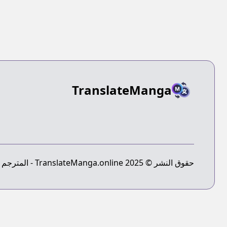
TranslateManga
حقوق النشر © 2025 TranslateManga.online - المترجم النهائي للمانجا - جميع الحقوق محفوظة.