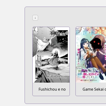
↓
Fushichou e no
Game Sekai 
Tensei: Dragon
Mamono 
Taoseru tte
Tens