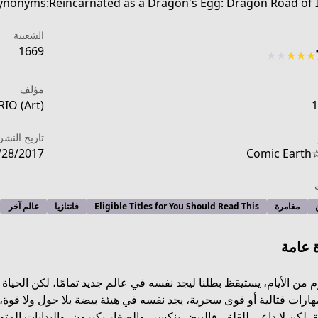
ynonyms:Reincarnated as a Dragon's Egg: Dragon Road of 
الشعبية
1669
★
★
★
★
★
مؤلف
RIO (Art)
1
تاريخ النشر
/28/2017
Comic Earth
مغامرة
Eligible Titles for You Should Read This
فانتازيا
عالم آخر
 عامة
https://sevenseasentertainment.com/series/rein
 من الأيام، يستيقظ بطلنا ليجد نفسه في عالم جديد تمامًا، لكن الحياة 
هارات قتالية أو قوى سحرية، يجد نفسه في هيئة بيضة بلا حول ولا قوة،
. لكن لا داعي للقلق، فالبيض ينكسر، والصغار يكبرون، والبدايات المت