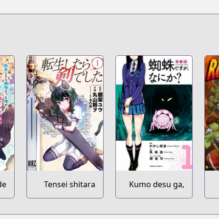
de
Tensei shitara
Kumo desu ga,
ni
Ken deshita
Nani ka?
ei