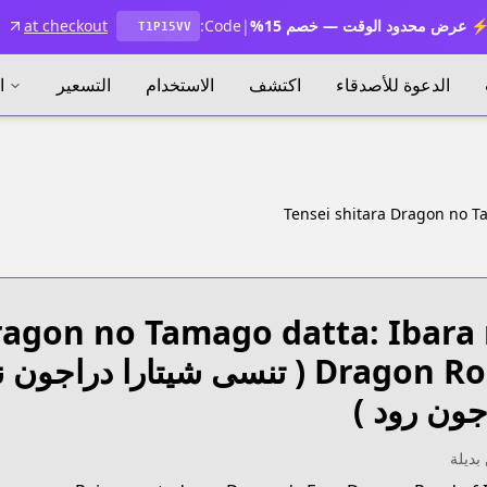
 عرض محدود الوقت — خصم 15%
|
Code:
at checkout
T1P15VV
الدعوة للأصدقاء
اكتشف
الاستخدام
التسعير
ا
Tensei shitara Dragon no T
ragon no Tamago datta: Ibara
Dragon R
( تنسى شيتارا دراجون نو ت
جون رود )
بديلة