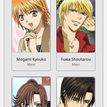
Mogami Kyouko
Fuwa Shoutarou
Main
Main