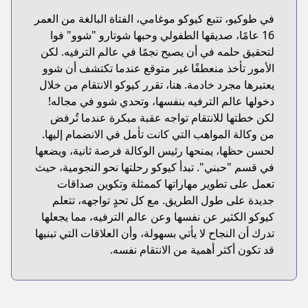
في طوكيو، تتبع كيوكو موغامي، الفتاة البالغة من العمر
16 عامًا، صديقها الطفولي وحبها شوتارو "شوو" فوا
لتحقيق حلمه في أن يصبح نجمًا في عالم الترفيه. لكن
الأمور تأخذ منعطفًا غير متوقع عندما تكتشف أن شوو
يعتبرها مجرد خادمة. هنا، تقرر كيوكو الانتقام من خلال
دخولها عالم الترفيه بنفسها، وتحدي شوو في مجاله!
لكن خطتها للانتقام تواجه عقبة مبكرة عندما تُرفض
من وكالة المواهب التي كانت تأمل في الانضمام إليها.
لحسن حظها، يمنحها رئيس الوكالة فرصة ثانية، ويضعها
في قسم "حبني". تبدأ كيوكو رحلتها نحو النجومية، حيث
تعمل على تطوير مهاراتها كممثلة وتكوين صداقات
جديدة على طول الطريق. مع كل تحدٍ تواجهه، تتعلم
كيوكو الكثير عن نفسها وعن عالم الترفيه، مما يجعلها
تدرك أن النجاح لا يأتي بسهولة، وأن العلاقات التي تبنيها
قد تكون أكثر أهمية من الانتقام نفسه.