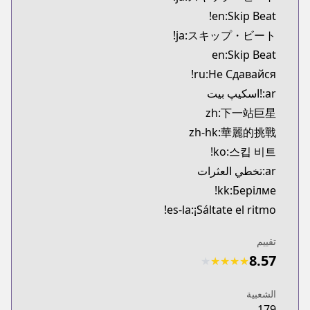
MangaUpdates
en:Skip Beat!
ttps://www.mangaupdates.com/series.html?id=376
ja:スキップ・ビート!
Book☆Walker
en:Skip Beat
Book☆Walker
ru:Не Сдавайся!
https://bookwalker.jp/series/16766/list
Official English
ar:!اسکیپ بیت
Official English
zh:下一站巨星
https://www.viz.com/skip-beat
zh-hk:華麗的挑戰
ko:스킵 비트!
ar:تخطي العثرات
kk:Берілме!
es-la:¡Sáltate el ritmo!
تقييم
8.57
★
★
★
★
★
الشعبية
179