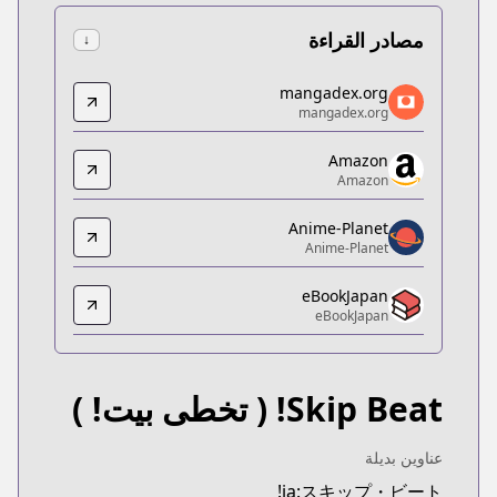
مصادر القراءة
↓
mangadex.org
mangadex.org
mangadex.org
mangadex.org
ex.org/title/9356fa3f-9ecd-4ff7-a7fe-241884680079
Amazon
Amazon
Amazon
Amazon
ttps://www.amazon.co.jp/gp/product/B078MSHVC1
Anime-Planet
Anime-Planet
Anime-Planet
Anime-Planet
eBookJapan
https://www.anime-planet.com/manga/skip-beat
eBookJapan
eBookJapan
eBookJapan
https://ebookjapan.yahoo.co.jp/books/161504/
Skip Beat!
( تخطى بيت! )
Kitsu
Kitsu
https://kitsu.app/manga/1388
عناوين بديلة
MangaUpdates
ja:スキップ・ビート!