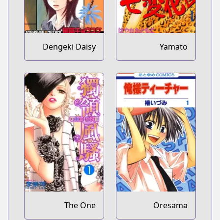
Dengeki Daisy
Yamato
Nadeshiko
Shichihenge♥
The One
Oresama
Teacher