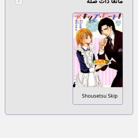
مانغا ذات صلة
↓
Shousetsu Skip
Beat!: Kyouko no
Zenryoku Full
Course!