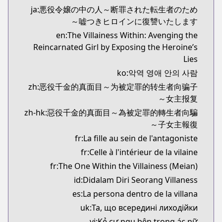
ja:悪役令嬢の中の人～断罪された転生者のため
嘘つきヒロインに復讐いたします～
en:The Villainess Within: Avenging the
Reincarnated Girl by Exposing the Heroine’s
Lies
ko:악역 영애 안의 사람
zh:恶役千金的真面目～为被定罪的转生者向骗子
女主报复～
zh-hk:惡役千金的真面目～為被定罪的轉生者向騙
子女主報復～
fr:La fille au sein de l'antagoniste
fr:Celle à l'intérieur de la vilaine
fr:The One Within the Villainess (Meian)
id:Didalam Diri Seorang Villaness
es:La persona dentro de la villana
uk:Та, що всередині лиходійки
vi:Kẻ cư ngụ bên trong ác nữ