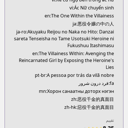
vi:Ác Nữ chuyển sinh
en:The One Within the Villainess
ja:悪役令嬢の中の人
ja-ro:Akuyaku Reijou no Naka no Hito: Danzai
sareta Tenseisha no Tame Usotsuki Heroine ni
Fukushuu Itashimasu
en:The Villainess Within: Avenging the
Reincarnated Girl by Exposing the Heroine's
Lies
pt-br:A pessoa por trás da vilã nobre
fa:فرد درون شرور
mn:Хорон санаатны доторх нэгэн
zh:恶役千金的真面目
zh-hk:惡役千金的真面目
تقييم