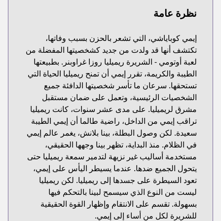
نظرة عامة
إيمي كوباياشي، التي تشعر بالحزن بسبب وفاتها،
تكتشف أنها قد ولدت من جديد كشخصيتها المفضلة من
لعبة أوتومي - الشريرة ريميليا روزا غراوبنر. بطبيعتها
الطيبة والكريمة، تقرر إيمي أن تمنح ريميليا الحياة التي
تستحقها. سرعان ما تأسر شخصيتها الدافئة جميع
الشخصيات الرئيسية، وتعمل على ضمان مستقبل
مشرق لريميليا. على مدى عشر سنوات، كانت ريميليا
تراقب إيمي من الداخل، راضية طالما أن إيمي الطيبة
سعيدة. لكن وصول البطلة، بينا بلانش، يغمر عالم إيمي
في الظلام. منذ البداية، تظهر بينا وجهها الحقيقي،
مستخدمة أساليب غير نزيهة لتدمير سمعة ريميليا حتى
يتحول الجميع ضدها. عندما يسيطر اليأس على إيمي،
تعود السيطرة على جسدها إلى ريميليا. لكن ريميليا
ليست من النوع الذي سيسمح لبينا بالتحكم فيها
بسهولة. تقسم على الانتقام وإظهار القوة الحقيقية
للشريرة لكل من أساء إلى إيمي.