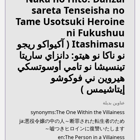
https://comic.pixiv.net/works/7926
sareta Tenseisha no
Kitsu
Kitsu
Tame Usotsuki Heroine
https://kitsu.app/manga/62295
ni Fukushuu
MangaUpdates
MangaUpdates
Itashimasu
( آكيواكو ريجو
s://www.mangaupdates.com/series.html?id=192088
نو ناكا نو هيتو: دانزاي ساريتا
novelUpdates
novelUpdates
تينسيشا نو تامي أوسوتسكي
pdates.com/series/akuyaku-reijou-no-naka-no-hito
هيروين ني فوكوشو
Book☆Walker
Book☆Walker
إيتاشيمس )
https://bookwalker.jp/series/354096/list
عناوين بديلة
synonyms:The One Within the Villainess
ja:悪役令嬢の中の人～断罪された転生者のため
嘘つきヒロインに復讐いたします～
en:The Person in a Villainess