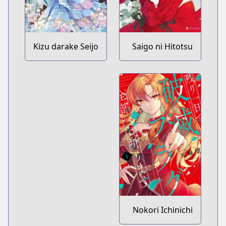
Kizu darake Seijo
Saigo ni Hitotsu
yori Houfuku wo
dake Onegai
Komete
shitemo Yoroshii
deshou ka
Nokori Ichinichi
de Hametsu Flag