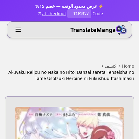
⚡ عرض محدود الوقت — خصم 15%
at checkout
Code:
T1P15VV
TranslateManga
Home
اكتشف
Akuyaku Reijou no Naka no Hito: Danzai sareta Tenseisha no
Tame Usotsuki Heroine ni Fukushuu Itashimasu