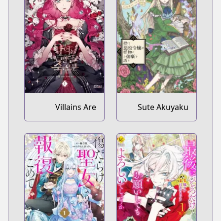
Villains Are
Sute Akuyaku
Destined to Die
Reijou wa
Kaibutsu ni
Otogibanashi
wo Kataru