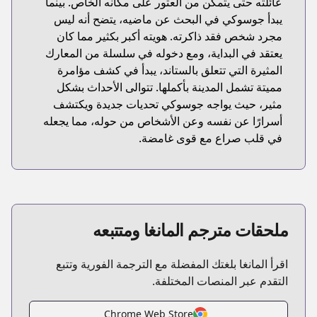
عائلته حتى يتمكن من العثور على مكانه الخاص. بينما
يبدأ جوسوكي في البحث عن ماضيه، يتضح أنه ليس
مجرد شخص فقد ذاكرته. هويته أكبر بكثير مما كان
يعتقد في البداية، ومع دخوله في سلسلة من المعارك
المثيرة التي تتعلق بالستاند، يبدأ في كشف مؤامرة
مميتة تشمل المدينة بأكملها. تتوالى الأحداث بشكل
مثير، حيث يواجه جوسوكي تحديات جديدة ويكتشف
أسرارًا عن نفسه وعن الأشخاص من حوله، مما يجعله
في قلب صراع مع قوى غامضة.
ملحقات مترجم المانغا ومتتبعه
اقرأ المانغا بلغتك المفضلة مع الترجمة الفورية وتتبع
التقدم عبر المنصات المختلفة.
Chrome Web Store