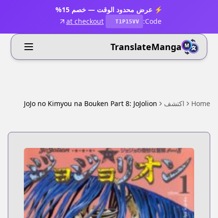
⚡ عرض محدود الوقت — خصم 15%
at checkout
Code:
T1P15VV
TranslateManga
Home
اكتشف
JoJo no Kimyou na Bouken Part 8: JoJolion