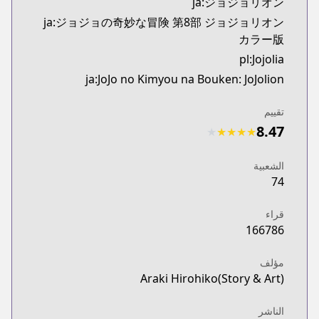
ja:ジョジョリオン
ja:ジョジョの奇妙な冒険 第8部 ジョジョリオン
カラー版
pl:Jojolia
ja:JoJo no Kimyou na Bouken: JoJolion
تقييم
8.47
★
★
★
★
★
الشعبية
74
قراء
166786
مؤلف
Araki Hirohiko(Story & Art)
الناشر