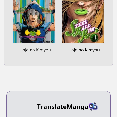
JoJo no Kimyou
JoJo no Kimyou
na Bouken Part
na Bouken Part
9: The JoJoLands
7: Steel Ball Run
TranslateManga