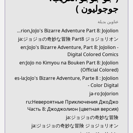
Book☆Walker
جوجوليون )
https://bookwalker.jp/series/57279
عناوين بديلة
synonyms:Jojorion,JoJo's Bizarre Adventure Part 8: Jojolion
ja:ジョジョの奇妙な冒険 Part8 ジョジョリオン
en:JoJo's Bizarre Adventure, Part 8: JoJolion -
Digital Colored Comics
en:JoJo no Kimyou na Bouken Part 8: JoJolion
(Official Colored)
es-la:JoJo's Bizarre Adventure, Parte 8 : JoJolion
- Color Digital
ja-ro:JoJorion
ru:Невероятные Приключения ДжоДжо
Часть 8: Джоджолион (цветная версия)
ja:ジョジョの奇妙な冒険
ja:ジョジョの奇妙な冒険 ジョジョリオン