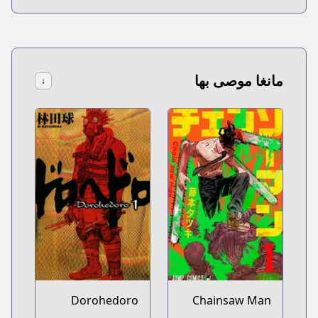
مانغا موصى بها
↓
Dorohedoro
Chainsaw Man