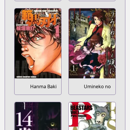
Hanma Baki
Umineko no
Naku Koro ni -
Episode 1:
Legend of the
Golden Witch