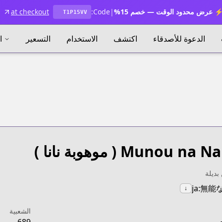
 عرض محدود الوقت — خصم 15%
|
Code:
at checkout
T1P15VV
الدعوة للأصدقاء
اكتشف
الاستخدام
التسعير
ا
Munou na Na
( موهوبة نانا )
بديلة
ja:無能
↓
الشعبية