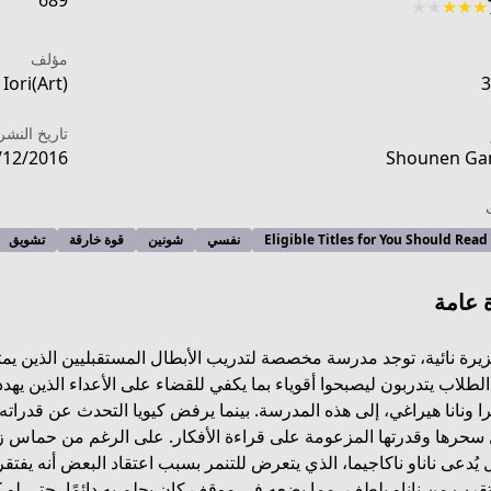
689
★
★
★
★
★
مؤلف
Iori(Art)
3
تاريخ النشر
/12/2016
Shounen Ga
Eligible Titles for You Should Read
نفسي
شونين
قوة خارقة
تشويق
 عامة
رة نائية، توجد مدرسة مخصصة لتدريب الأبطال المستقبليين الذين يمتل
الطلاب يتدربون ليصبحوا أقوياء بما يكفي للقضاء على الأعداء الذين يه
را ونانا هيراغي، إلى هذه المدرسة. بينما يرفض كيويا التحدث عن قدراته
ht
حرها وقدرتها المزعومة على قراءة الأفكار. على الرغم من حماس زملائ
يُدعى ناناو ناكاجيما، الذي يتعرض للتنمر بسبب اعتقاد البعض أنه يفتقر 
قرب من ناناو بلطف، مما يضعه في موقف كان يحلم به دائمًا، حتى لو 