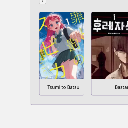
↓
Tsumi to Batsu
Basta
no Spica