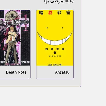
مانغا موصى بها
Death Note
Ansatsu
Kyoushitsu