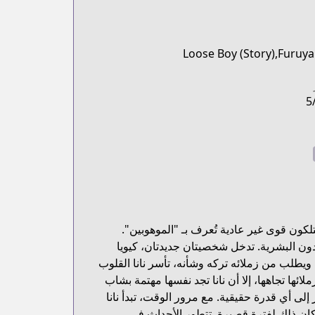
Loose Boy (Story),Furuya 
5
كون قوى غير عادية تُعرف بـ "الموهوبين".
ددون البشرية. تدخل شخصيتان جديدتان، كيويا
 ويطلب من زملائه تركه وشأنه، تأسر نانا القلوب
ها تجاهها، إلا أن نانا تجد نفسها مهتمة بشاب
إلى أي قدرة حقيقية. مع مرور الوقت، تبدأ نانا
كان ذلك لفترة قصيرة. تتطور الأحداث في