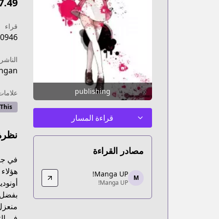
7.49
قراء
0946
الناشر
ngan
publishing
علامات
 This
قراءة المسار
نظرة
مصادر القراءة
في جزي
Manga UP!
هؤلاء 
Manga UP!
M
Manga UP!
أونودي
Manga UP!
tps://global.manga-up.com/manga/160
بفضل س
منعزل 
في الت