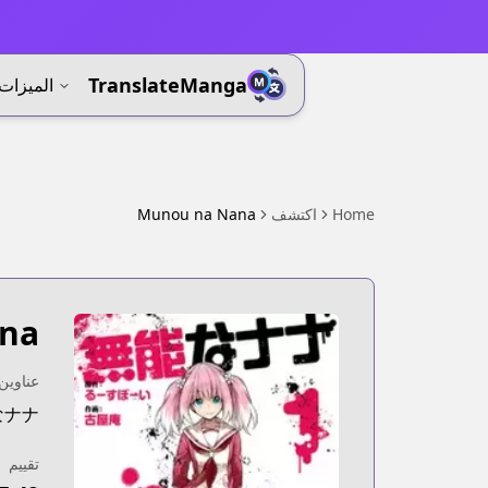
⚡
TranslateManga
الميزات
Home
اكتشف
Munou na Nana
na
عناوين 
なナナ
تقييم