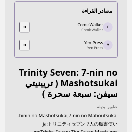
مصادر القراءة
ComicWalker
ComicWalker
C
ComicWalker
ComicWalker
alker.com/detail/KC_003186_S?episodeType=comics
Yen Press
Yen Press
Y
Yen Press
Yen Press
https://yenpress.com/series/trinity-seven
Trinity Seven: 7-nin no
Mashotsukai
( تريينيتي
سيفن: سبعة سحرة )
عناوين بديلة
synonyms:Trinity Seven: Shichinin no Mashotsukai,7-nin no Mahoutsukai
ja:トリニティセブン 7人の魔書使い