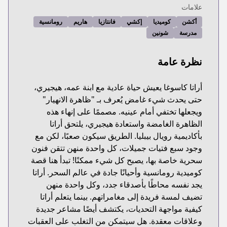
علامات
أكشن
كوميديا
إكشي
فانتازيا
هاريم
رومانسية
مدرسة
شونين
نظرة عامة
أراتا كاسوغا يعيش حياة عادية مع ابنة عمه، هيجيري،
حتى يحدث شيء غامض يُعرف بـ "ظاهرة الانهيار"
ويجعلها تختفي أمام عينيه. مصممًا على إنهاء هذه
الظاهرة الغامضة واستعادة هيجيري، يلتحق أراتا
بأكاديمية رويال بيبليا. الطريق سيكون صعبًا، لكن مع
وجود سبع فتيات جميلات، كل واحدة منهن تتقن فنون
سحرية خاصة بها، يصبح كل شيء ممكنًا! تبدأ هنا قصة
كوميدية رومانسية وأحيانًا جادة في عالم السحر. أراتا
يجد نفسه محاطًا بأصدقاء جدد، وكل واحدة منهن
تضيف لمسة فريدة إلى مغامراتهم. بينما يتعلم أراتا
كيفية مواجهة التحديات، يكتشف أيضًا مشاعر جديدة
وعلاقات معقدة. هل سيتمكن من التغلب على العقبات