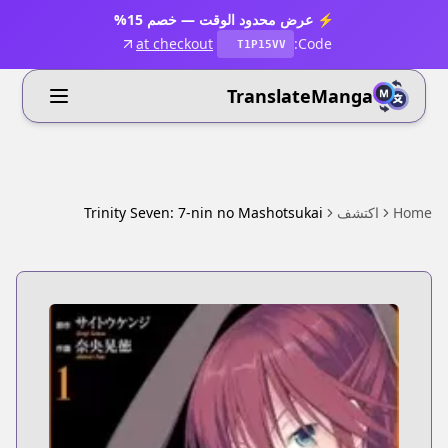
⚡ عرض محدود الوقت — خصم 15%
at checkout
Code:
T1P15VV
TranslateManga
Home
اكتشف
Trinity Seven: 7-nin no Mashotsukai