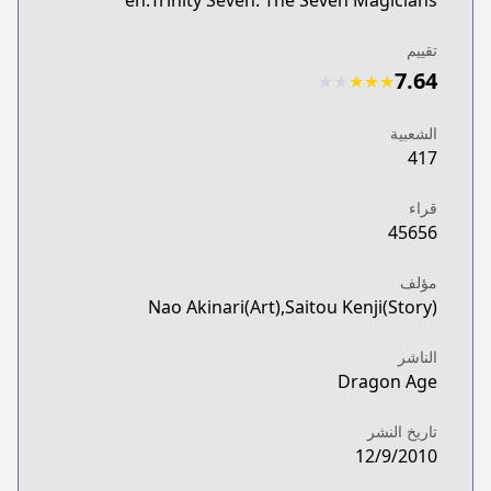
en:Trinity Seven: The Seven Magicians
تقييم
7.64
★
★
★
★
★
الشعبية
417
قراء
45656
مؤلف
Nao Akinari(Art),Saitou Kenji(Story)
الناشر
Dragon Age
تاريخ النشر
12/9/2010