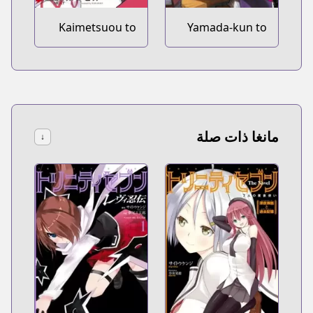
Kaimetsuou to
Yamada-kun to
12-nin no Hoshi
7-nin no Majo
no Miko
مانغا ذات صلة
↓