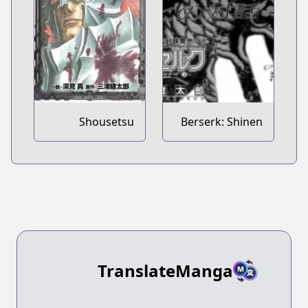
Shousetsu
Berserk: Shinen
Berserk: Enryuu
no Kami 2
no Kishi
TranslateManga