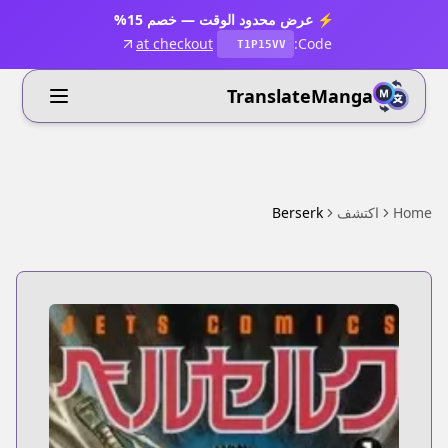
⚡ عرض محدود الوقت — خصم 15%
at checkout
Code:
T1P15VV
TranslateManga
Home
اكتشف
Berserk