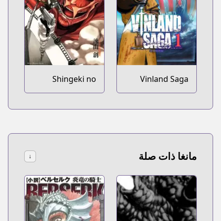
Shingeki no
Vinland Saga
Kyojin
مانغا ذات صلة
↓