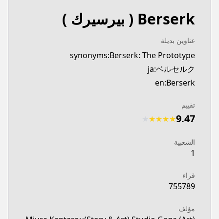
Berserk
( بيرسيرك )
عناوين بديلة
synonyms:Berserk: The Prototype
ja:ベルセルク
en:Berserk
تقييم
9.47
★
★
★
★
★
الشعبية
1
قراء
755789
مؤلف