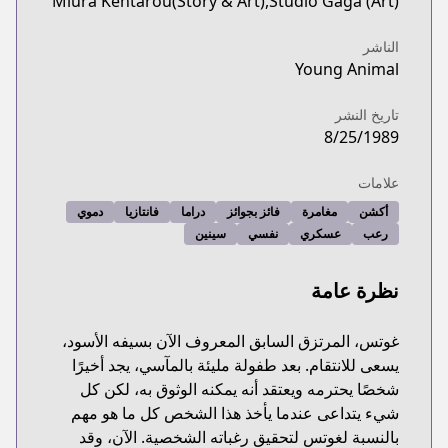
Miura Kentarou(Story & Art),Studio Gaga (Art)
الناشر
Young Animal
تاريخ النشر
8/25/1989
علامات
أكشن
مغامرة
فائز بجوائز
دراما
فانتازيا
دموي
رعب
عسكري
نفسي
سينين
نظرة عامة
غوتس، المرتزق السابق المعروف الآن بسيفه الأسود،
يسعى للانتقام. بعد طفولة مليئة بالمآسي، يجد أخيرًا
شخصًا يحترمه ويعتقد أنه يمكنه الوثوق به، لكن كل
شيء يتداعى عندما يأخذ هذا الشخص كل ما هو مهم
بالنسبة لغوتس لتحقيق رغباته الشخصية. الآن، وقد