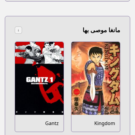
مانغا موصى بها
↓
Gantz
Kingdom