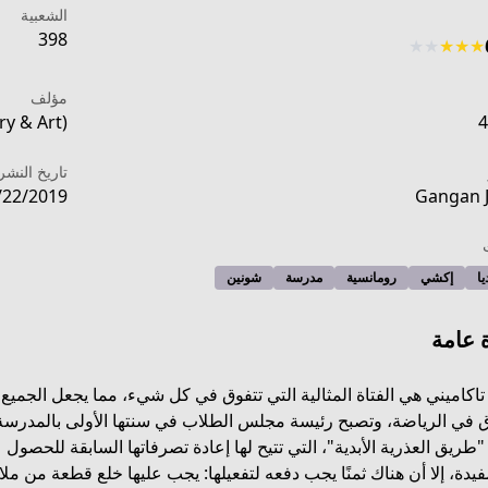
الشعبية
398
★
★
★
★
★
مؤلف
ry & Art)
4
تاريخ النشر
/22/2019
Gangan 
يا
إكشي
رومانسية
مدرسة
شونين
 عامة
 تاكاميني هي الفتاة المثالية التي تتفوق في كل شيء، مما يجعل الجمي
 في الرياضة، وتصبح رئيسة مجلس الطلاب في سنتها الأولى بالمدرسة ال
https://mangadex.org/title/
"طريق العذرية الأبدية"، التي تتيح لها إعادة تصرفاتها السابقة للحصول
فيدة، إلا أن هناك ثمنًا يجب دفعه لتفعيلها: يجب عليها خلع قطعة من م