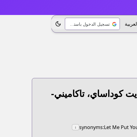
لعربية
تسجيل الدخول باستخدام Google
تبديل الموضوع
يت كوداساي، تاكاميني-
synonyms:Let Me Put You
↓