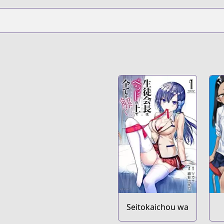
Seitokaichou wa
Bed no Ue de