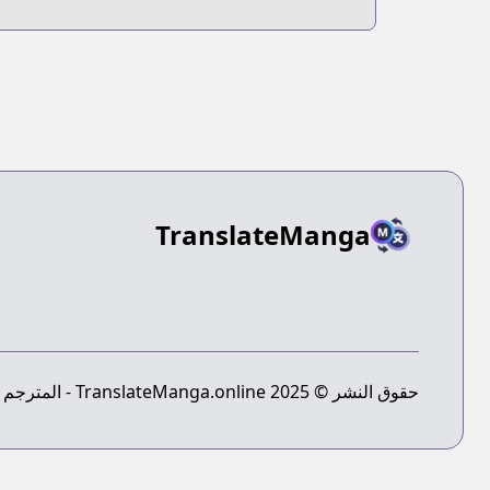
Amaguri Senko
TranslateManga
حقوق النشر © 2025 TranslateManga.online - المترجم النهائي للمانجا - جميع الحقوق محفوظة.