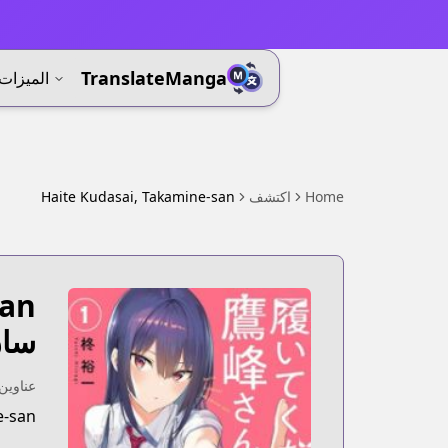
⚡
TranslateManga
الميزات
Home
اكتشف
Haite Kudasai, Takamine-san
san
سان
عناوين 
e-san