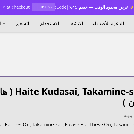
 عرض محدود الوقت — خصم 15%
|
Code:
at checkout
T1P15VV
الدعوة للأصدقاء
اكتشف
الاستخدام
التسعير
ا
Haite Kudasai, Takamine-
( ها
 )
بديلة
r Panties On, Takamine-san,Please Put These On, Takamin