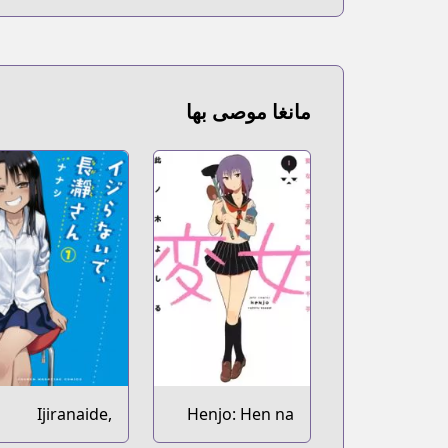
مانغا موصى بها
Ijiranaide,
Henjo: Hen na
Nagatoro-san
Joshikousei