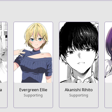
https://www.mang
ht
a
Evergreen Ellie
Akanishi Rihito
Supporting
Supporting