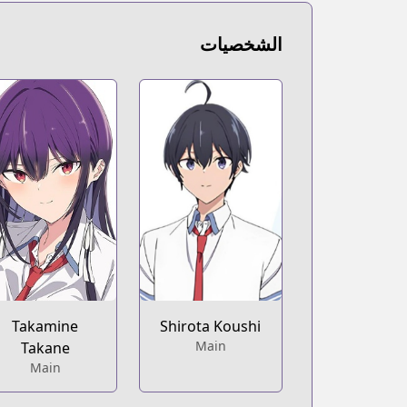
aupdates.com/series.html?id=mr3ts7o
Book☆Walker
الشخصيات
Book☆Walker
https://bookwalker.jp/series/219013
Official English
Official English
tps://global.manga-up.com/manga/421
Takamine
Shirota Koushi
Main
Takane
Main