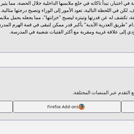
في اختبار، تبدأ تاكانه في خلع ملابسها الداخلية خلال الحصة، مما يث
htt
 لكن في اللحظة التالية، تعود الأمور إلى الوراء وتصبح درجتها مثالية.
ة، تكشف له عن قدرتها وتبتزه ليصبح "خزانتها"، مما يجعله يحمل ملابسها
م "طريق العذرية الأبدية" بأكبر قدر ممكن لتبقى في قمة الهرم المدرس
https://www.anime-planet.
دي إلى علاقة غريبة ومقربة مع أكثر الفتيات شعبية في المدرسة.
https:
h
بع التقدم عبر المنصات المختلفة.
Firefox Add-ons
https://www.anime-planet.com/manga/https://www.