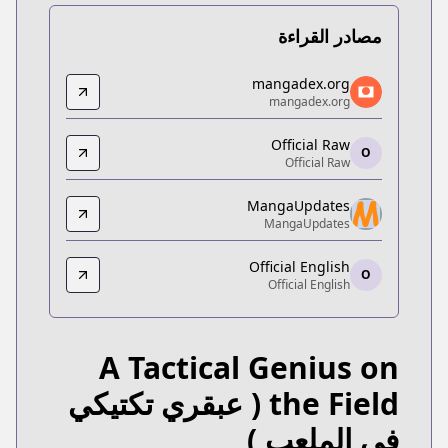
مصادر القراءة
mangadex.org
mangadex.org
mangadex.org
mangadex.org
x.org/title/3975b7da-2822-48f7-87d6-ce62f1a46bf4
Official Raw
Official Raw
O
Official Raw
Official Raw
https://page.kakao.com/content/60587038
MangaUpdates
MangaUpdates
MangaUpdates
MangaUpdates
Official English
//www.mangaupdates.com/series.html?id=8tolmcw
O
Official English
Official English
Official English
://tapas.io/series/a-tactical-genius-on-the-field/info
A Tactical Genius on
the Field
( عبقري تكتيكي
في الملعب )