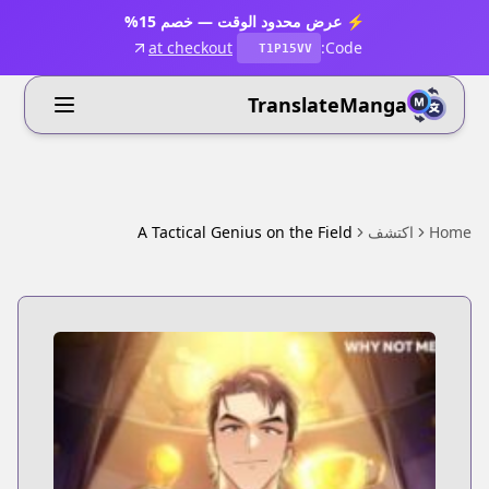
⚡ عرض محدود الوقت — خصم 15%
at checkout
Code:
T1P15VV
TranslateManga
Home
اكتشف
A Tactical Genius on the Field