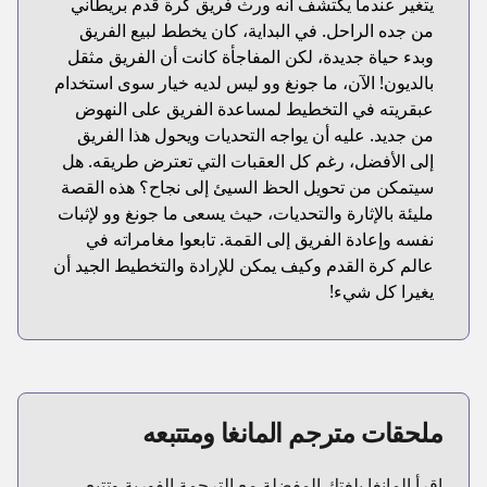
يتغير عندما يكتشف أنه ورث فريق كرة قدم بريطاني
من جده الراحل. في البداية، كان يخطط لبيع الفريق
وبدء حياة جديدة، لكن المفاجأة كانت أن الفريق مثقل
بالديون! الآن، ما جونغ وو ليس لديه خيار سوى استخدام
عبقريته في التخطيط لمساعدة الفريق على النهوض
من جديد. عليه أن يواجه التحديات ويحول هذا الفريق
إلى الأفضل، رغم كل العقبات التي تعترض طريقه. هل
سيتمكن من تحويل الحظ السيئ إلى نجاح؟ هذه القصة
مليئة بالإثارة والتحديات، حيث يسعى ما جونغ وو لإثبات
نفسه وإعادة الفريق إلى القمة. تابعوا مغامراته في
عالم كرة القدم وكيف يمكن للإرادة والتخطيط الجيد أن
يغيرا كل شيء!
ملحقات مترجم المانغا ومتتبعه
اقرأ المانغا بلغتك المفضلة مع الترجمة الفورية وتتبع