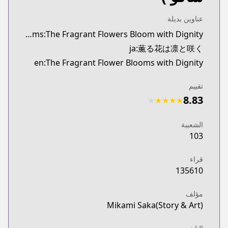
Twitter
https://twitter.com/kaoruhana_mp
عناوين بديلة
Pocket Magazine
synonyms:The Fragrant Flowers Bloom with Dignity
Pocket Magazine
ja:薫る花は凛と咲く
honenmagazine.com/episode/3269754496548746310
en:The Fragrant Flower Blooms with Dignity
تقييم
8.83
★
★
★
★
★
الشعبية
103
قراء
135610
مؤلف
Mikami Saka(Story & Art)