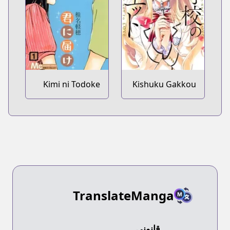
Kimi ni Todoke
Kishuku Gakkou
no Juliet
TranslateManga
قانوني