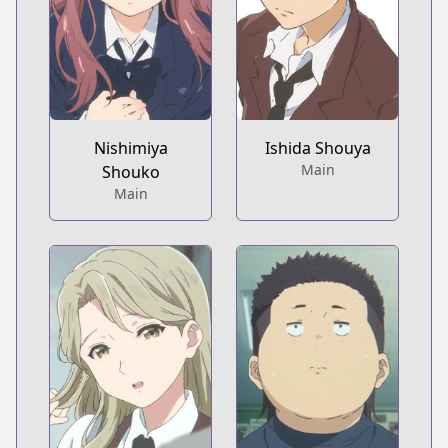
Nishimiya
Ishida Shouya
Main
Shouko
Main