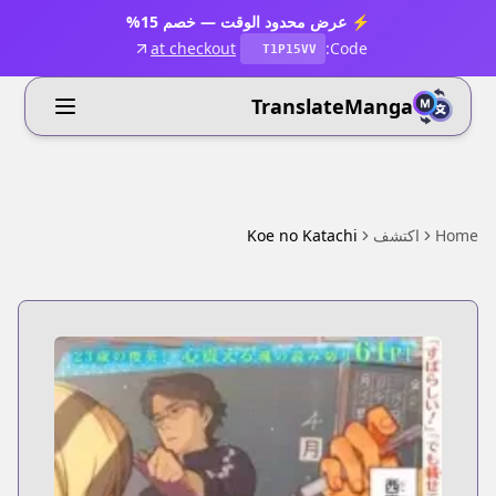
⚡ عرض محدود الوقت — خصم 15%
at checkout
Code:
T1P15VV
TranslateManga
Home
اكتشف
Koe no Katachi