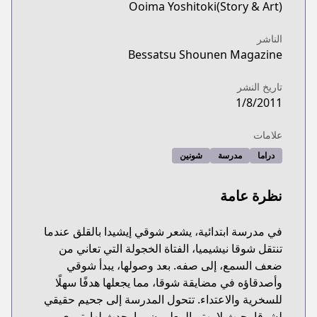
Ooima Yoshitoki(Story & Art)
الناشر
Bessatsu Shounen Magazine
تاريخ النشر
1/8/2011
علامات
دراما
مدرسة
شونين
نظرة عامة
في مدرسة ابتدائية، يشعر شوقي إيشيدا بالقلق عندما
تنتقل شوقا نيشيميا، الفتاة الخجولة التي تعاني من
ضعف السمع، إلى صفه. بعد وصولها، يبدأ شوقي
وأصدقاؤه في مضايقة شوقا، مما يجعلها هدفًا سهلًا
للسخرية والاعتداء. تتحول المدرسة إلى جحيم حقيقي
لشوقا، حيث لا يهتم المعلمون بما يحدث لها. تروي