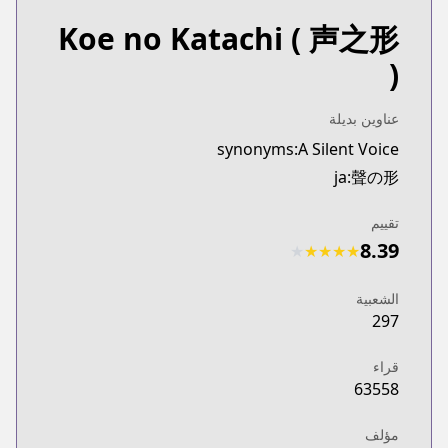
Koe no Katachi
( 声之形
)
عناوين بديلة
synonyms:A Silent Voice
ja:聲の形
تقييم
8.39
★
★
★
★
★
الشعبية
297
قراء
63558
مؤلف