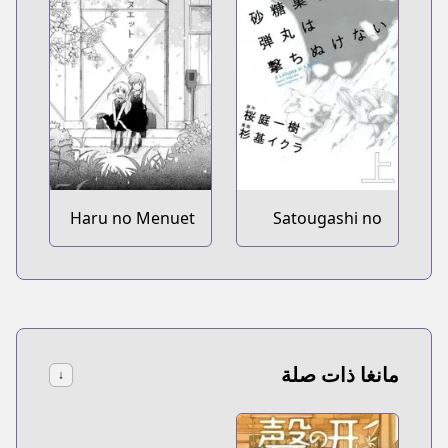
Haru no Menuet
Satougashi no
Dangan wa
Uchinukenai: A
Lollypop or A
Bullet
مانغا ذات صلة
↓