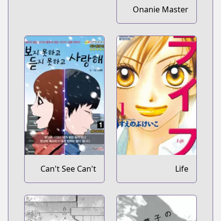
Onanie Master
Kurosawa
Can't See Can't
Life
Hear But Love