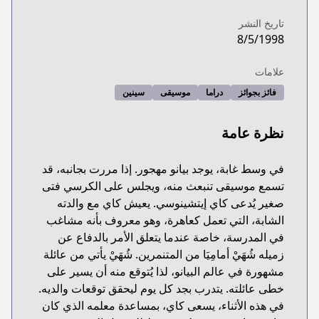
تاريخ النشر
8/5/1998
علامات
فائز بجوائز
دراما
موسيقى
سينين
نظرة عامة
في وسط غابة، يوجد بيانو مهجور. إذا مررت بجانبه، قد
تسمع موسيقى تنبعث منه، ويجلس على الكرسي فتى
صغير يُدعى كاي إيتشينوسي. يعيش كاي مع والدته
الشابة، التي تعمل كعاهرة، وهو معروف بأنه مشاغب
في المدرسة، خاصة عندما يتعلق الأمر بالدفاع عن
زميله شُهَيْ أمامِيَا من المتنمرين. شُهَيْ يأتي من عائلة
مشهورة في عالم البيانو، لذا يُتوقع منه أن يسير على
خطى عائلته. يتدرب بجد كل يوم ليحقق توقعات والديه.
في هذه الأثناء، يسعى كاي، بمساعدة معلمه الذي كان