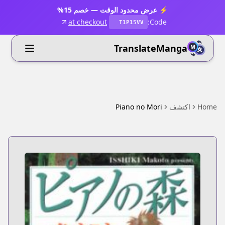
⚡ عرض محدود الوقت — خصم 15%
at checkout
Code:
T1P15VV
TranslateManga
Home
اكتشف
Piano no Mori