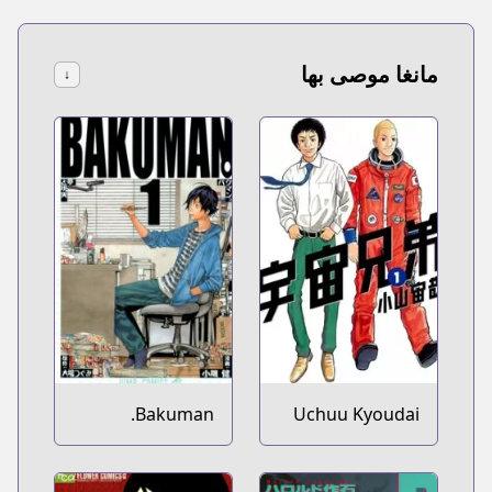
مانغا موصى بها
↓
Bakuman.
Uchuu Kyoudai