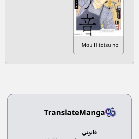
Mou Hitotsu no
Piano no Mori:
Totonou Oto
TranslateManga
قانوني