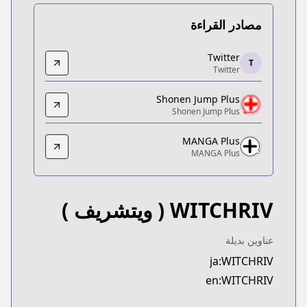
مصادر القراءة
Twitter
Twitter
T
Twitter
Twitter
https://x.com/WITCHRIV
Shonen Jump Plus
Shonen Jump Plus
Shonen Jump Plus
Shonen Jump Plus
onenjumpplus.com/episode/17107094911495282262
MANGA Plus
MANGA Plus
MANGA Plus
MANGA Plus
https://mangaplus.shueisha.co.jp/titles/100604
WITCHRIV
( ويتشريف )
عناوين بديلة
ja:WITCHRIV
en:WITCHRIV