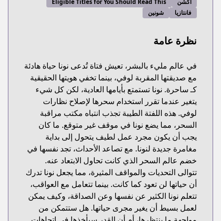
أكشن
Eligible Titles for You Should Read This
فانتازيا
شونين
نظرة عامة
في عالم مليء بالبشر، تعيش فتاة تُدعى نونا حياة هادئة
مع صديقتها المقربة لوفي، بينما تخفي هويتها الحقيقية
كـ ساحرة. نونا تستمتع بأيامها العادية، لكن كل شيء
يتغير عندما تقرر استخدام سحرها لإصلاح نظارات
لوفي. هذه اللفتة الطيبة تجذب انتباه مكتب مراقبة
السحر، مما يضع نونا في موقف غير متوقع. ما كان
يجب أن يكون مجرد عمل لطيف يتحول إلى بداية
مغامرة جديدة لنونا. مع تصاعد الأحداث، تجد نفسها في
خضم عالم السحر الذي كانت تحاول الابتعاد عنه.
تتوالى التحديات والمواقف المثيرة، مما يجعل نونا تدرك
أن حياتها لن تعود كما كانت. بينما تتعامل مع العواقب،
تتعلم نونا الكثير عن نفسها وعن الصداقة، وكيف يمكن
لعمل بسيط أن يغير مجرى حياتها. هل ستتمكن من
مواجهة ما ينتظرها، أم أن القدر سيأخذها في اتجاهات