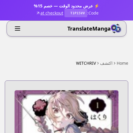
⚡ عرض محدود الوقت — خصم 15%
at checkout
Code:
T1P15VV
TranslateManga
Home
اكتشف
WITCHRIV