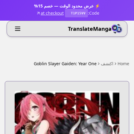
⚡ عرض محدود الوقت — خصم 15%
at checkout
Code:
T1P15VV
TranslateManga
Home
اكتشف
Goblin Slayer Gaiden: Year One