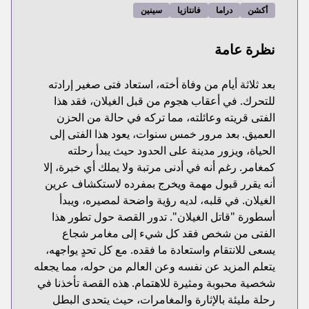
أكشن
دراما
فانتازيا
سينين
نظرة عامة
بعد ثلاثة أيام من وفاة أخته، استعاد فتى صغير إرادته
للتحرك. في أعقاب هجوم من قبل الغيلان، فقد هذا
الفتى قريته وعائلته، مما تركه في حالة من الحزن
العميق. بعد مرور خمس سنوات، يعود هذا الفتى إلى
الحياة، ويزور مدينة على الحدود حيث يبدأ رحلته
كمغامر. رغم أنه في أدنى مرتبة ولا يملك أي خبرة، إلا
أنه يقرر قبول مهمة ويخرج بمفرده لاستكشاف عرين
الغيلان. في قلبه، لديه رؤية واضحة لمصيره، ويبدأ
أسطورة "قاتل الغيلان". تدور القصة حول تطور هذا
الفتى من شخص فقد كل شيء إلى مغامر شجاع
يسعى للانتقام واستعادة ما فقده. مع كل تحدٍ يواجهه،
يتعلم المزيد عن نفسه وعن العالم من حوله، مما يجعله
شخصية محبوبة ومثيرة للاهتمام. هذه القصة تأخذنا في
رحلة مليئة بالإثارة والمغامرات، حيث يتحدى البطل