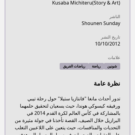
Kusaba Michiteru(Story & Art)
الناشر
Shounen Sunday
تاريخ النشر
10/10/2012
علامات
شونين
رياضة
رياضات الفريق
نظرة عامة
تدور أحداث مانغا "فانتازيا ستيلا" حول رحلة تيبي
ورفيقه كيسوكي هوندا، حيث يسعيان لتحقيق حلمهما
بالمشاركة في كأس العالم لكرة القدم 2014 في
البرازيل خلال الصيف. القصة تأخذنا في جولة مثيرة من
التحديات والمنافسات، حيث يتعين على اللاعبين التغلب
على العقبات والصعوبات في سبيل الوصول إلى هدفهم