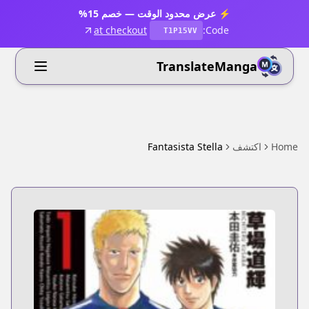
⚡ عرض محدود الوقت — خصم 15%
at checkout
Code:
T1P15VV
TranslateManga
Home
اكتشف
Fantasista Stella