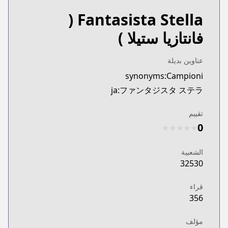
(
Fantasista Stella
فانتازيا ستيلا )
عناوين بديلة
synonyms:Campioni
ja:ファンタジスタ ステラ
تقييم
0
★
★
★
★
★
الشعبية
32530
قراء
356
مؤلف