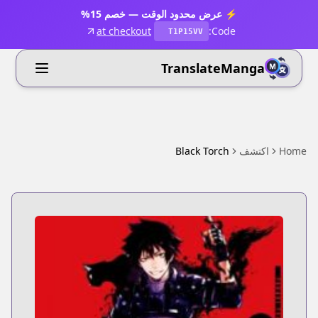
⚡ عرض محدود الوقت — خصم 15%
at checkout
Code:
T1P15VV
TranslateManga
Home
اكتشف
Black Torch