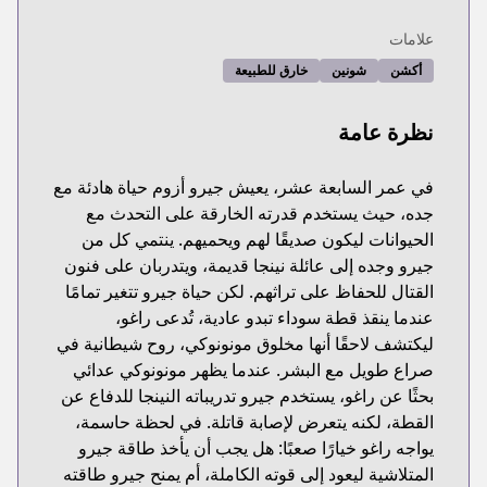
علامات
أكشن
شونين
خارق للطبيعة
نظرة عامة
في عمر السابعة عشر، يعيش جيرو أزوم حياة هادئة مع
جده، حيث يستخدم قدرته الخارقة على التحدث مع
الحيوانات ليكون صديقًا لهم ويحميهم. ينتمي كل من
جيرو وجده إلى عائلة نينجا قديمة، ويتدربان على فنون
القتال للحفاظ على تراثهم. لكن حياة جيرو تتغير تمامًا
عندما ينقذ قطة سوداء تبدو عادية، تُدعى راغو،
ليكتشف لاحقًا أنها مخلوق مونونوكي، روح شيطانية في
صراع طويل مع البشر. عندما يظهر مونونوكي عدائي
بحثًا عن راغو، يستخدم جيرو تدريباته النينجا للدفاع عن
القطة، لكنه يتعرض لإصابة قاتلة. في لحظة حاسمة،
يواجه راغو خيارًا صعبًا: هل يجب أن يأخذ طاقة جيرو
المتلاشية ليعود إلى قوته الكاملة، أم يمنح جيرو طاقته