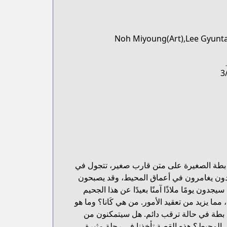
Noh Miyoung(Art),Lee Gyunta
3
لة بطة الصغيرة على متن قارب صغير، تتجول في
يادون يغامرون في أعماق المحيط، وقد يصبحون
ون يومًا ملاذًا آمنًا بعيدًا عن هذا الجحيم
 مما يزيد من تعقيد الأمور. من هي كَانا؟ وما هو
ة بطة في حالة ترقب دائم. هل سيتمكنون من
 المحيط؟ هذه القصة تأخذنا في رحلة مثيرة