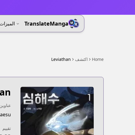
⚡
TranslateManga
الميزات
Home
اكتشف
Leviathan
han
عناوين 
haesu
تقييم