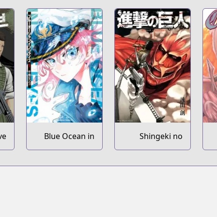
ve
Blue Ocean in
Shingeki no
the Eyes
Kyojin