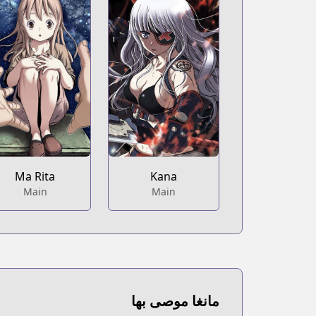
Ma Rita
Kana
Main
Main
مانغا موصى بها