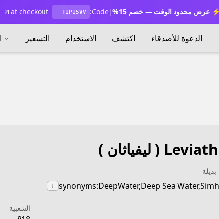
 عرض محدود الوقت — خصم 15%
|
Code:
at checkout
T1P15VV
الدعوة للأصدقاء
اكتشف
الاستخدام
التسعير
ا
Leviat
( ليفياثان )
بديلة
synonyms:DeepWater,Deep Sea Water,Sim
↓
الشعبية