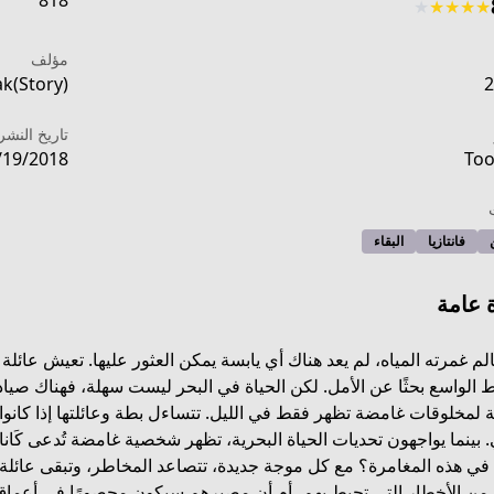
818
★
★
★
★
★
مؤلف
k(Story)
2
تاريخ النشر
/19/2018
Too
فانتازيا
البقاء
 عامة
م غمرته المياه، لم يعد هناك أي يابسة يمكن العثور عليها. تعيش عائ
ط الواسع بحثًا عن الأمل. لكن الحياة في البحر ليست سهلة، فهناك ص
لمخلوقات غامضة تظهر فقط في الليل. تتساءل بطة وعائلتها إذا كانوا سيجد
https://mangadex.org/title
. بينما يواجهون تحديات الحياة البحرية، تظهر شخصية غامضة تُدعى كَانا،
 في هذه المغامرة؟ مع كل موجة جديدة، تتصاعد المخاطر، وتبقى عائل
ة من الأخطار التي تحيط بهم، أم أن مصيرهم سيكون محصورًا في أعماق