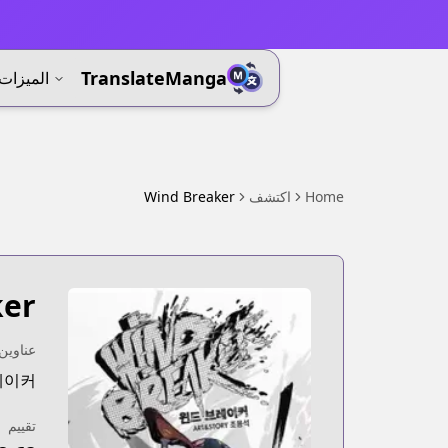
⚡
TranslateManga
الميزات
Home
اكتشف
Wind Breaker
ker
عناوين 
브레이커
تقييم