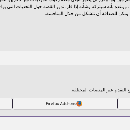
https://www.webtoons.com/zh-hant/
 ووعده بأنه سيتركه وشأنه إذا فاز. تدور القصة حول التحديات التي يو
يمكن للصداقة أن تتشكل من خلال المنافسة.
https://www.webtoons.com/fr/s
https://www.webtoons.com/th
https://series.naver.com
بع التقدم عبر المنصات المختلفة.
http://www.webtoons.com/en/
Firefox Add-ons
http://comic.nav