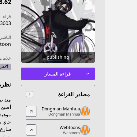
8.62
قراء
3003
الناشر
toon
publishing
علامات
أكشن
قراءة المسار
نظرة
مصادر القراءة
↓
منذ طف
Dongman Manhua
أصبح ر
Dongman Manhua
Dongman Manhua
موهبة 
Dongman Manhua
ender=男女&isEpisodeUpdateDay=false
جاي يت
Webtoons
Webtoons
سارع 
Webtoons
Webtoons
يستسل