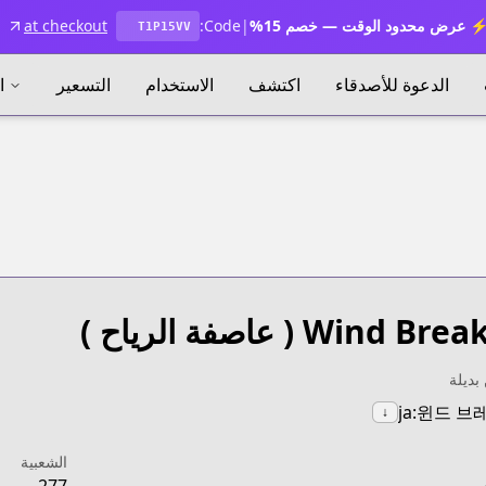
 عرض محدود الوقت — خصم 15%
|
Code:
at checkout
T1P15VV
الدعوة للأصدقاء
اكتشف
الاستخدام
التسعير
ا
Wind Brea
( عاصفة الرياح )
بديلة
ja:윈드 
↓
الشعبية