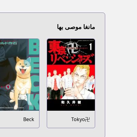
مانغا موصى بها
Beck
Tokyo卍
Revengers