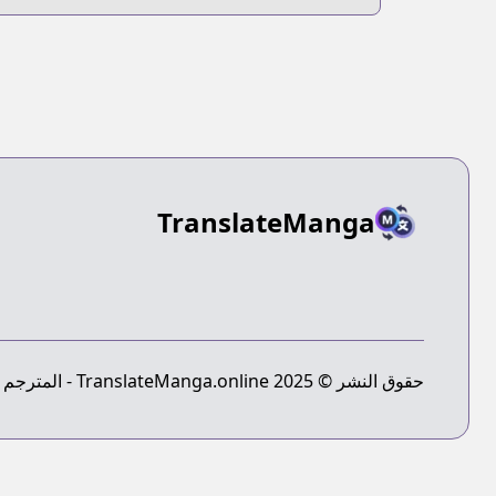
TranslateManga
حقوق النشر © 2025 TranslateManga.online - المترجم النهائي للمانجا - جميع الحقوق محفوظة.