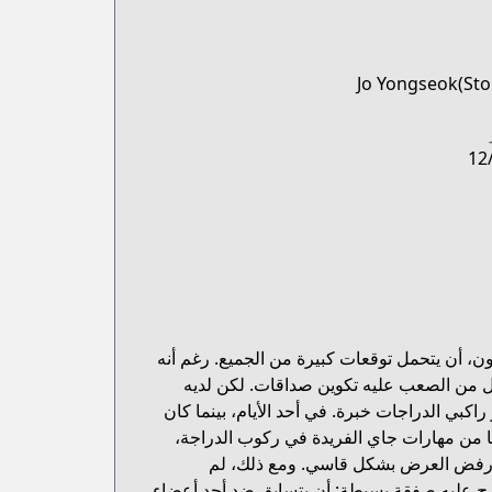
Jo Yongseok(Sto
12
ون، أن يتحمل توقعات كبيرة من الجميع. رغم أنه
عل من الصعب عليه تكوين صداقات. لكن لديه
كبي الدراجات خبرة. في أحد الأيام، بينما كان
breaker/list?title_no=252&isChineseMainland=true&
ا من مهارات جاي الفريدة في ركوب الدراجة،
ة، رفض العرض بشكل قاسي. ومع ذلك، لم
رح عليه صفقة بسيطة: أن يتسابق ضد أحد أعضاء