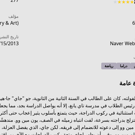
277
★
★
★
★
★
مؤلف
ry & Art)
6
تاريخ النشر
/15/2013
Naver Web
دراما
رياضة
 عامة
ولته، كان على الطالب في السنة الثانية من الثانوية، جو "جاي" جا-هي
ئيس الطلاب في مدرسة تاي يانغ، إلا أنه يواصل الدراسة بجد، مما يج
استثنائية في ركوب الدراجة، حيث يتمتع بأسلوب يثير إعجاب حتى أكثر را
subGenreName=励志&subGenre=DRAMA&updateDay=5&readerG
زلج بدراجته بسرعة، لفت انتباه زميله في الصف، يون مين وو. مندهشً
مين وو إلى دعوته للانضمام إلى فريقه. لكن جاي، الذي يفضل العزل
م مين وو، وقرر أن يظهر لجاي متعة ركوب الدراجات مع الآخرين. اقت