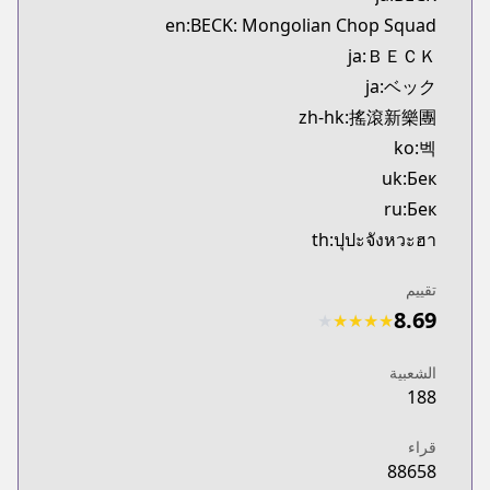
Kitsu
en:BECK: Mongolian Chop Squad
https://kitsu.app/manga/354
ja:ＢＥＣＫ
MangaUpdates
ja:ベック
MangaUpdates
zh-hk:搖滾新樂團
https://www.mangaupdates.com/series.html?id=49
Book☆Walker
ko:벡
Book☆Walker
uk:Бек
https://bookwalker.jp/series/502830
ru:Бек
Official English
th:ปุปะจังหวะฮา
Official English
https://comics.inkr.com/title/2104-beck
تقييم
Coolmic
8.69
★
★
★
★
★
Coolmic
https://coolmic.me/titles/5072
الشعبية
Kodansha
188
Kodansha
https://kodansha.us/series/beck/
قراء
88658