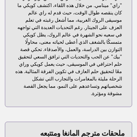
"راي" مينامي. من خلال هذه اللقاء، اكتشف كويكي ما
كان ينقصه طوال الوقت، حيث قدم له راي عالم
موسيقى الروك الغربية، مما أشعل رغبته في تعلم
العزف على الجيتار. رغم التحديات العديدة التي تواجهه
في سعيه نحو الشهرة في عالم الروك، يظل كويكي
متمسكًا بالشغف الذي أعطى لحياته معنى، محاولًا
التوازن بين الدراسة، والعمل، والأصدقاء. تحكي قصة
"بيك" عن الحب والتحديات التي ترافق السعي لتحقيق
حلم احترافي في الموسيقى، حيث يعمل كويكي وراي
معًا لتحقيق حلم العازف في تكوين الفرقة المثالية. هذه
الرحلة مليئة بالمغامرات والتجارب التي تشكل
شخصياتهم وتساعدهم على النمو، مما يجعل القصة
مشوقة ومؤثرة.
ملحقات مترجم المانغا ومتتبعه