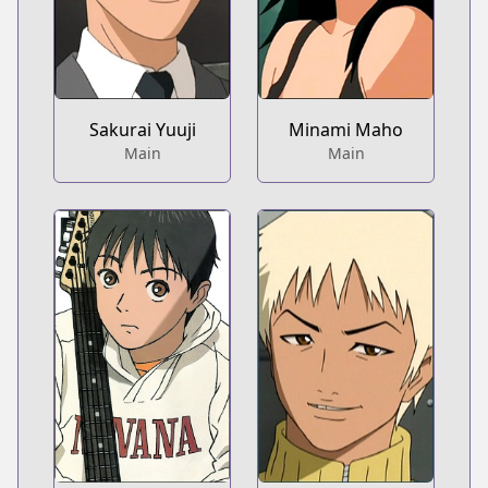
Sakurai Yuuji
Minami Maho
Main
Main