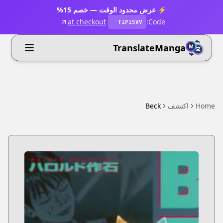
⚡ عرض محدود الوقت — خصم 15%
at checkout
Code:
T1P15VV
TranslateManga
Home
اكتشف
Beck