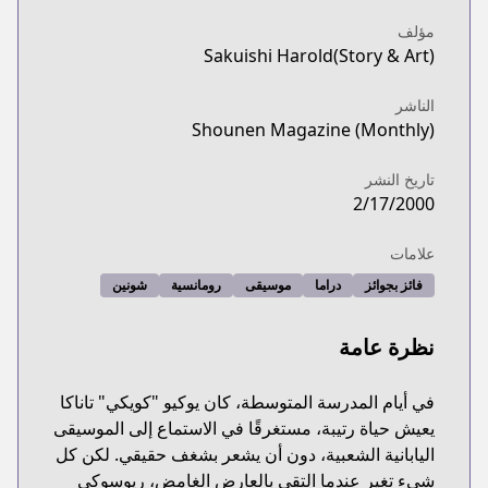
مؤلف
Sakuishi Harold(Story & Art)
الناشر
Shounen Magazine (Monthly)
تاريخ النشر
2/17/2000
علامات
فائز بجوائز
دراما
موسيقى
رومانسية
شونين
نظرة عامة
في أيام المدرسة المتوسطة، كان يوكيو "كويكي" تاناكا
يعيش حياة رتيبة، مستغرقًا في الاستماع إلى الموسيقى
اليابانية الشعبية، دون أن يشعر بشغف حقيقي. لكن كل
شيء تغير عندما التقى بالعارض الغامض، ريوسوكي