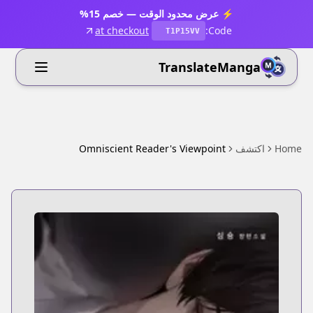
⚡ عرض محدود الوقت — خصم 15%
at checkout
Code:
T1P15VV
TranslateManga
Home
اكتشف
Omniscient Reader's Viewpoint