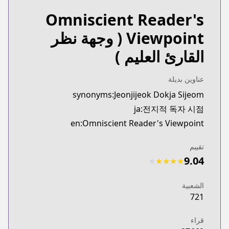
Omniscient Reader's
Viewpoint
( وجهة نظر
القارئ العليم )
عناوين بديلة
synonyms:Jeonjijeok Dokja Sijeom
ja:전지적 독자 시점
en:Omniscient Reader's Viewpoint
تقييم
9.04
★
★
★
★
★
الشعبية
721
قراء