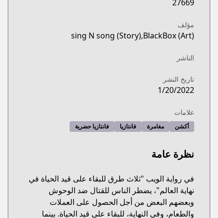
27669
مؤلف
sing N song (Story),BlackBox (Art)
الناشر
تاريخ النشر
1/20/2022
علامات
أكشن
مغامرة
فانتازيا
فانتازيا حضرية
نظرة عامة
في رواية الويب "ثلاث طرق للبقاء على قيد الحياة في
نهاية العالم"، يضطر الناس للقتال ضد الوحوش
وبعضهم البعض من أجل الحصول على العملات
والطعام، وفي النهاية، للبقاء على قيد الحياة. بينما