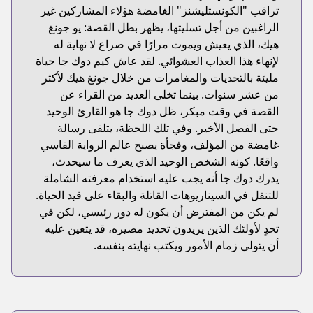
تراقب "الكونستليشنز" الغامضة هؤلاء المشاركين غير
الراغبين من أجل تسليتها، يظهر بطل القصة: يو جونغ
هيك، الذي يعيش ويموت مرارًا في صراع لا نهاية له
لإنهاء هذا العذاب العشوائي. لقد عاش كيم دوك جا حياة
مليئة بالتحديات والمغامرات من خلال جونغ هيك لأكثر
من عشر سنوات. بينما تخلى العديد من القراء عن
القصة في وقت مبكر، ظل دوك جا هو القارئ الوحيد
حتى الفصل الأخير. وفي تلك اللحظة، يتلقى رسالة
غامضة من المؤلف، وفجأة يصبح عالم الرواية القاسي
واقعًا. كونه الشخص الوحيد الذي يعرف ما سيحدث،
يدرك دوك جا أنه يجب عليه استخدام معرفته الشاملة
للتنقل في السيناريوهات القاتلة والبقاء على قيد الحياة.
لم يكن من المفترض أن يكون له دور رئيسي، لكن في
تحدٍ لأولئك الذين يريدون تحديد مصيره، قد يتعين عليه
أن يتولى زمام الأمور ويكتب نهايته بنفسه.