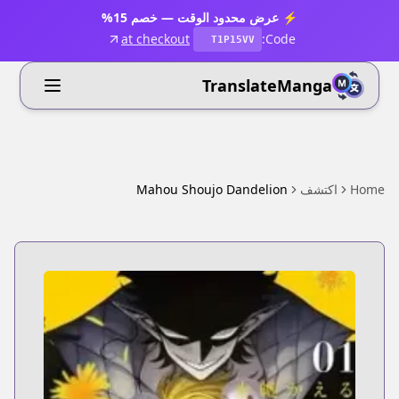
⚡ عرض محدود الوقت — خصم 15%
at checkout
Code:
T1P15VV
TranslateManga
Home
اكتشف
Mahou Shoujo Dandelion