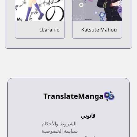
Ibara no
Katsute Mahou
Kanmuri
Shoujo to Aku
wa Tekitai
shiteita.
TranslateManga
قانوني
الشروط والأحكام
سياسة الخصوصية