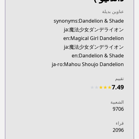
Official English
viz.com/vizmanga/chapters/magical-girl-dandelion
عناوين بديلة
synonyms:Dandelion & Shade
ja:魔法少女ダンデライオン
en:Magical Girl Dandelion
ja:魔法少女ダンデライオン
en:Dandelion & Shade
ja-ro:Mahou Shoujo Dandelion
تقييم
7.49
★
★
★
★
★
الشعبية
9706
قراء
2096