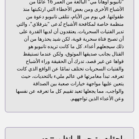
"تانبوبو أوهانا مي" البالغة من العمر 16 عامًا من
الأشباح الأخرى ومن بعض الأخطاء التي ارتكبتها منذ
طفولتها. في يوم من الأيام، تتلقى تانبوبو دعوة من
منظمة خاصة لمكافحة الأشباح تُدعى "بترفلاي"، والتي
تدير الفتيات السحريات. يعتقدون أن لديها القدرة على
أن تصبح فتاة سحرية قوية، لكن شيد يحذرها من أن
ذلك سيجعلهم أعداء. كل ما كانت تريده تانبوبو هو
القتال بجانب صديقها الموثوق، ولكن عندما تستيقظ
قواها عن غير قصد، تدرك أن الحقيقة وراء الأشباح
والفتيات السحريات تختلف تمامًا عن الواقع الذي كانت
تعرفه. تبدأ مغامرتها في عالم مليء بالتحديات، حيث
يتعين عليها مواجهة خيارات صعبة بين الصداقة
والواجب، مما يجعلها تعيد تقييم كل ما تعرفه عن نفسها
وعن الأعداء الذين تواجههم.
ملحقات مترجم المانغا ومتتبعه