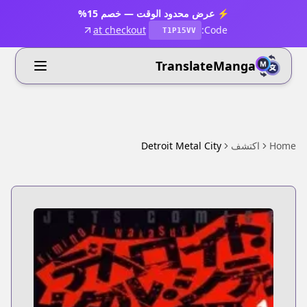
⚡ عرض محدود الوقت — خصم 15%
at checkout
Code:
T1P15VV
TranslateManga
Home
اكتشف
Detroit Metal City