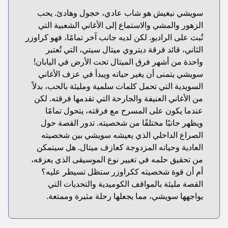
سويشي نيغيش هو شاب عادي، خجول وهادئ. يحب
الزهور والمشي والاستماع إلى الأغاني الشعبية التي
تُبث على الراديو. لكن لديه جانب آخر تمامًا، فهو كراوزر
الثاني، قائد فرقة ديتروي ميتال سيتي، التي تُعتبر
واحدة من أشهر فرق الميتال تحت الأرض في اليابان!
سويشي يتمنى أن يغير حياته ويبدأ في عزف الأغاني
السويدية التي تحمل كلمات سلمية ومليئة بالحب، بدلاً
من الأغاني العنيفة والجارحة التي تقدمها فرقته. لكن
عندما يكون على المسرح مع فرقته، يتحول تمامًا
ويظهر جانبًا مختلفًا من شخصيته. تدور القصة حول
الصراع الداخلي الذي يعيشه سويشي بين شخصيته
العادية وحياته المزدوجة كعازف ميتال. هل سيتمكن
من تحقيق حلمه في تغيير نوع الموسيقى الذي يعزفه،
أم أن قوة شخصيته ككراوزر ستظل تسيطر عليه؟
القصة مليئة بالمواقف الكوميدية والتحديات التي
يواجهها سويشي، مما يجعلها رحلة مثيرة وممتعة.