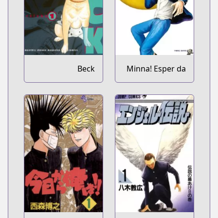
Beck
Minna! Esper da
yo!