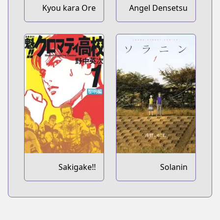
Kyou kara Ore
Angel Densetsu
wa!!
Sakigake!!
Solanin
Cromartie
Koukou