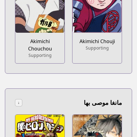
Akimichi
Akimichi Chouji
Supporting
Chouchou
Supporting
مانغا موصى بها
↓