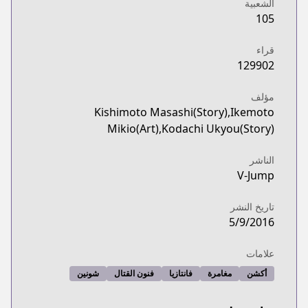
الشعبية
105
قراء
129902
مؤلف
Kishimoto Masashi(Story),Ikemoto
Mikio(Art),Kodachi Ukyou(Story)
الناشر
V-Jump
تاريخ النشر
5/9/2016
علامات
أكشن
مغامرة
فانتازيا
فنون القتال
شونين