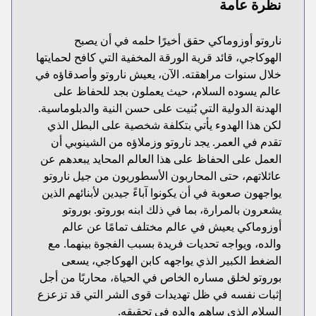
نظرة عامة
ناروتو أوزوماكي حقق أخيرًا حلمه في أن يصبح
الهوكاجي، قائد قرية الورقة المخفية التي كافح لحمايتها
خلال سنوات مراهقته. الآن، يعيش ناروتو وأصدقاؤه في
عالم يسوده السلام، حيث يعملون بجد للحفاظ على
الهدنة الدولية التي بُنيت على حسن النية والدبلوماسية.
لكن هذا الهدوء يأتي بتكلفة شخصية على البطل الذي
تقدم في العمر. يجد ناروتو وزملاؤه من الشينوبي أن
العمل على الحفاظ على هذا العالم المحايد يبعدهم عن
عائلاتهم، حتى المحاربون الأسطوريون من جيل ناروتو
يواجهون صعوبة في أن يكونوا آباءً جيدين لأبنائهم الذين
يشعرون بالمرارة، بما في ذلك ابنه بوروتو. بوروتو
أوزوماكي يعيش في عالم مختلف تمامًا عن عالم
والده، ويواجه تحديات فريدة بسبب الفجوة بينهما. مع
الضغط الكبير الذي يواجهه كابن الهوكاجي، يسعى
بوروتو لخلق مساره الخاص في الحياة، محاربًا من أجل
إثبات نفسه في ظل تهديدات قوى الشر التي قد تزعزع
السلام الذي ساهم والده في تحقيقه.