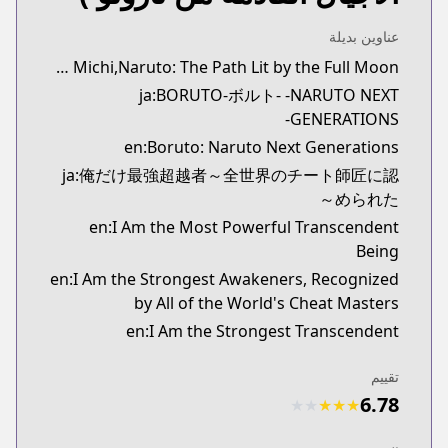
Viz
https://www.viz.com/shonenjump/chapters/boruto
عناوين بديلة
Shonen Jump
synonyms:Naruto Gaiden: Michita Tsuki ga Terasu Michi,Naruto: The Path Lit by the Full Moon
Shonen Jump
ja:BORUTO-ボルト- -NARUTO NEXT
ttps://www.shonenjump.com/j/rensai/boruto.html
GENERATIONS-
MANGA Plus
en:Boruto: Naruto Next Generations
MANGA Plus
ja:俺だけ最強超越者～全世界のチート師匠に認
https://mangaplus.shueisha.co.jp/titles/100006
められた～
en:I Am the Most Powerful Transcendent
Being
en:I Am the Strongest Awakeners, Recognized
by All of the World's Cheat Masters
en:I Am the Strongest Transcendent
تقييم
6.78
★
★
★
★
★