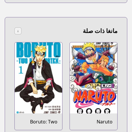
مانغا ذات صلة
↓
Boruto: Two
Naruto
Blue Vortex