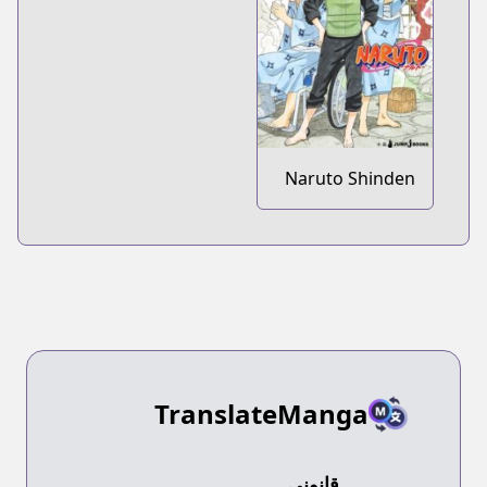
Naruto Shinden
Series
TranslateManga
قانوني