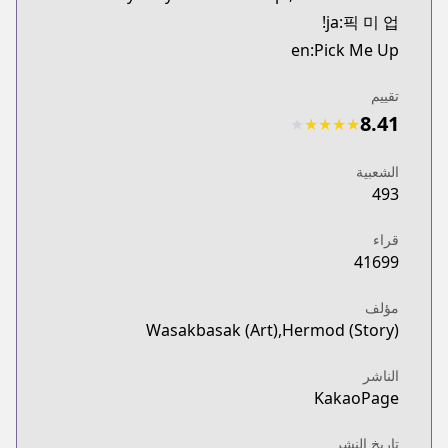
ja:픽 미 업!
en:Pick Me Up
تقييم
8.41
★
★
★
★
★
الشعبية
493
قراء
41699
مؤلف
Wasakbasak (Art),Hermod (Story)
الناشر
KakaoPage
تاريخ النشر