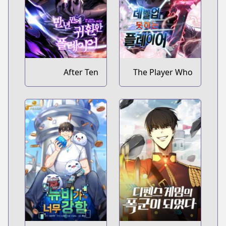
After Ten
The Player Who
Millennia in Hell
Can't Level Up