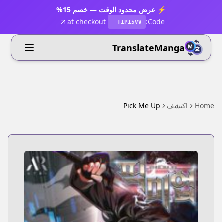
⚡ عرض محدود الوقت — خصم 15%
at checkout
Code:
T1P15VV
TranslateManga
Home
اكتشف
Pick Me Up