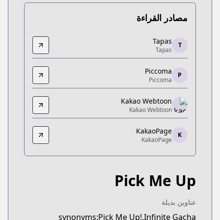
مصادر القراءة
Tapas
Tapas
T
Tapas
Tapas
https://tapas.io/series/pick-me-up/info
Piccoma
Piccoma
P
Piccoma
Piccoma
https://piccoma.com/web/product/121552
Kakao Webtoon
Kakao Webtoon
Kakao Webtoon
Kakao Webtoon
KakaoPage
https://webtoon.kakao.com/content/픽-미-업/3205
K
KakaoPage
KakaoPage
KakaoPage
https://page.kakao.com/content/60914825
Pick Me Up
عناوين بديلة
synonyms:Pick Me Up!,Infinite Gacha