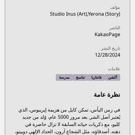
مؤلف
Studio Inus (Art),Yerona (Story)
الناشر
KakaoPage
تاريخ النشر
12/28/2024
علامات
أكشن
فانتازيا
تناسخ
مدرسة
نظرة عامة
في زمن اليأس، تمكن كايل من هزيمة إيريبوس، الذي
يُعتبر أصل الشر. بعد مرور 5000 عام، وُلد من جديد
كليو، مع ذكريات حياته السابقة لا تزال حاضرة في
ذهنه. أصدقاؤه، مثل الشجاع آرون، الحداد الإلهي دويينو،