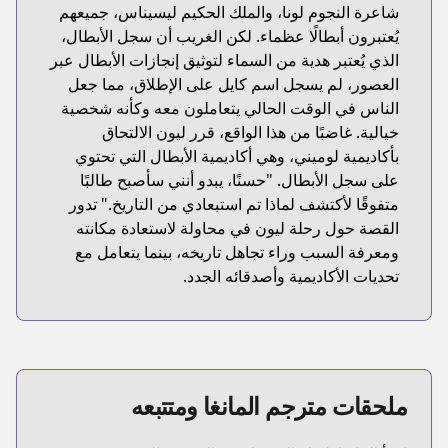
شاعرة النجوم لونا، والملك الحكيم ليسيناس، جميعهم
يُعتبرون أبطالًا عظماء. لكن الغريب أن سجل الأبطال،
الذي يُعتبر هدية من السماء لتوثيق إنجازات الأبطال عبر
العصور، لم يسجل اسم كايل على الإطلاق، مما جعل
الناس في الوقت الحالي يتعاملون معه وكأنه شخصية
خيالية. غاضبًا من هذا الواقع، قرر ليون الالتحاق
بأكاديمية لوميني، وهي أكاديمية الأبطال التي تحتوي
على سجل الأبطال. "حسنًا، يبدو أنني سأصبح طالبًا
متفوقًا لأكتشف لماذا تم استبعادي من التاريخ." تدور
القصة حول رحلة ليون في محاولة لاستعادة مكانته
ومعرفة السبب وراء تجاهل تاريخه، بينما يتعامل مع
تحديات الأكاديمية وأصدقائه الجدد.
ملحقات مترجم المانغا ومتتبعه