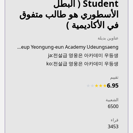
Student
( البطل
الأسطوري هو طالب متفوق
في الأكاديمية )
عناوين بديلة
synonyms:Jeonseol-geup Yeongung-eun Academy Udeungsaeng
ja:전설급 영웅은 아카데미 우등생
ko:전설급 영웅은 아카데미 우등생
تقييم
6.95
★
★
★
★
★
الشعبية
6500
قراء
3453