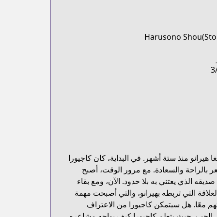
Harusono Shou(Stor
3
غا هيرانو منذ ستة أشهر. في البداية، كان كاجيورا
ر بالراحة والسعادة. مع مرور الوقت، أصبح
ديقه الذي يعتني به بلا حدود. الآن، ومع بقاء
علاقة التي تربطه بهيرانو، والتي أصبحت مهمة
هم معًا. هل سيتمكن كاجيورا من الاعتراف
 الحب، حيث يتعلم كاجيورا كيف يواجه مشاعره