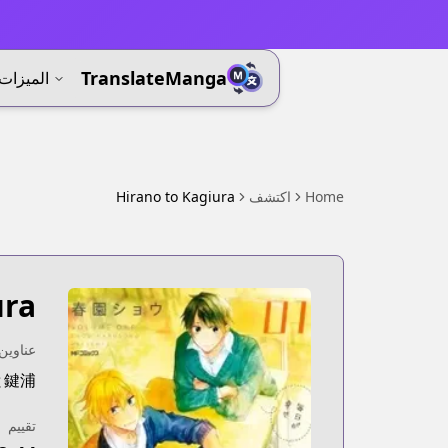
⚡
TranslateManga
الميزات
Home
اكتشف
Hirano to Kagiura
ura
عناوين 
と鍵浦
تقييم