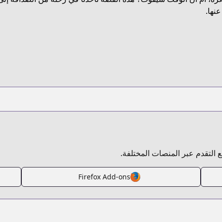
htt
عنها.
https://www.anim
https:
بع التقدم عبر المنصات المختلفة.
Firefox Add-ons
ps://www.anime-planet.com/manga/https://www.cdjapan