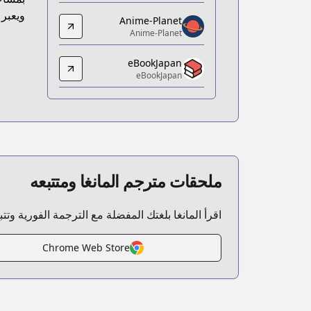
ps://www.amazon.co.jp/dp/4040657802/
ويعبر 
Anime-Planet
Anime-Planet
Anime-Planet
Anime-Planet
eBookJapan
e-planet.com/manga/hirano-to-kagiura
eBookJapan
eBookJapan
eBookJapan
//ebookjapan.yahoo.co.jp/books/547981/
Official Raw
Official Raw
https://www.cmoa.jp/title/178127/
ملحقات مترجم المانغا ومتتبعه
Kitsu
Kitsu
https://kitsu.app/manga/57385
اقرأ المانغا بلغتك المفضلة مع الترجمة الفورية وتت
CDJapan
CDJapan
Chrome Web Store
.co.jp/searchuni?q=平野と鍵浦+mf+comics
MangaUpdates
MangaUpdates