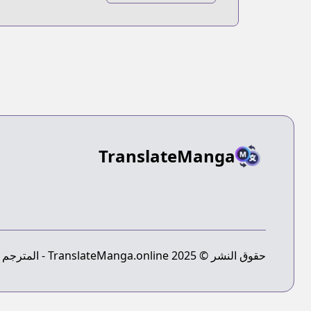
Kagiura
TranslateManga
حقوق النشر © 2025 TranslateManga.online - المترجم النهائي للمانجا - جميع الحقوق محفوظة.