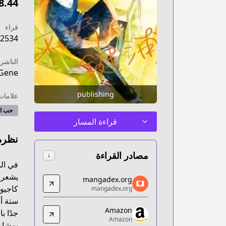
8.44
قراء
2534
الناشر
Gene
publishing
علامات
حب ال
قراءة المسار
نظرة
مصادر القراءة
↓
في الم
mangadex.org
يشعر ب
mangadex.org
mangadex.org
كاجيور
mangadex.org
/d0f286ac-9ecf-4472-a3d7-1009eb0199e2
ستة أش
Amazon
Amazon
جدًا ب
Amazon
Amazon
بمشاع