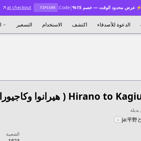
 عرض محدود الوقت — خصم 15%
|
Code:
at checkout
T1P15VV
الدعوة للأصدقاء
اكتشف
الاستخدام
التسعير
ا
Hirano to Kagi
( هيرانوا وكاجيورا 
بديلة
ja:平野
↓
الشعبية