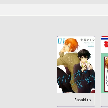
Sasaki to
Miyano