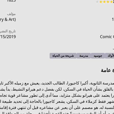
1823
★
★
★
★
★
مؤلف
y & Art)
1
تاريخ النشر
/15/2019
Comic 
أولاد
جوسيه
مدرسة
شريحة من الحياة
 عامة
درسة الثانوية، أكيرا كاجيورا، الطالب الجديد، يعيش مع زميله الأكبر تاي
القلق بشأن الحياة في السكن، لكن بفضل دعم هيرانو النشيط، بدأ يشع
ا يعتمد على هيرانو بشكل متزايد، مما أدى إلى تطور مشاعر قوية تجاه ص
https://mangadex.org/title
هر فقط كزملاء في السكن، يشعر كاجيورا بالحاجة إلى تحديد طبيعة ال
النسبة له. هو مصمم على أن يعبر عن مشاعره قبل أن تنتهي فترة إقامت
ره، أم أن الوقت سيفوت؟ هذه القصة تأخذنا في رحلة من الصداقة إلى