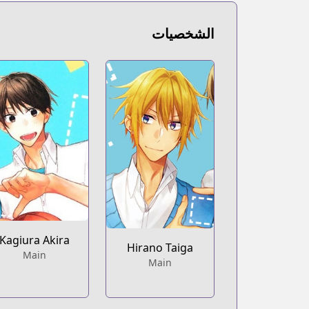
gaupdates.com/series.html?id=152785
Book☆Walker
الشخصيات
Book☆Walker
https://bookwalker.jp/series/208800/list
Official English
Official English
s.com/series/hirano-and-kagiura-manga
Kagiura Akira
Hirano Taiga
Main
Main