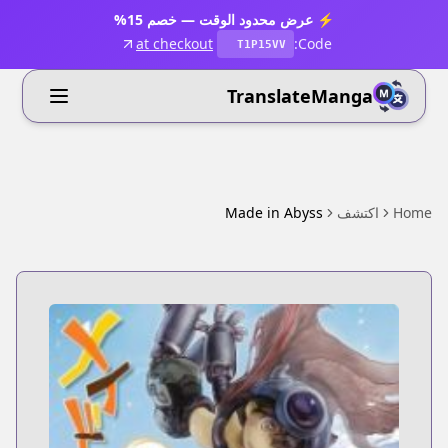
⚡ عرض محدود الوقت — خصم 15%
at checkout
Code:
T1P15VV
TranslateManga
Home
اكتشف
Made in Abyss