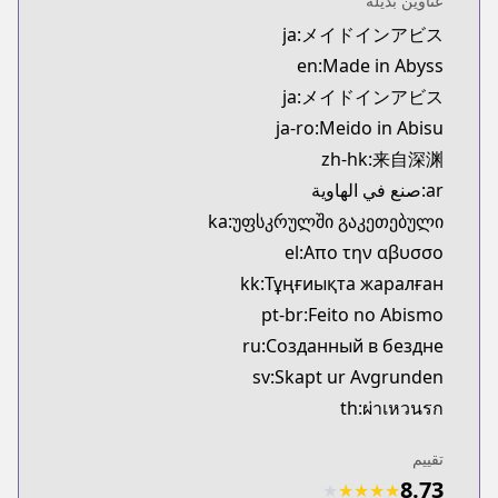
عناوين بديلة
Kitsu
ja:メイドインアビス
https://kitsu.app/manga/38449
en:Made in Abyss
CDJapan
CDJapan
ja:メイドインアビス
ttps://www.cdjapan.co.jp/product/NEOBK-2625551
ja-ro:Meido in Abisu
MangaUpdates
zh-hk:来自深渊
MangaUpdates
ar:صنع في الهاوية
ps://www.mangaupdates.com/series.html?id=86994
ka:უფსკრულში გაკეთებული
Book☆Walker
el:Απο την αβυσσο
Book☆Walker
https://bookwalker.jp/series/17273
kk:Тұңғиықта жаралған
Official English
pt-br:Feito no Abismo
Official English
ru:Созданный в бездне
/sevenseasentertainment.com/series/made-in-abyss
sv:Skapt ur Avgrunden
th:ผ่าเหวนรก
تقييم
8.73
★
★
★
★
★