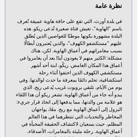
نظرة عامة
في بلدة أورث، التي تقع على حافة هاوية عميقة تُعرف
باسم "الهاوية"، تعيش فتاة صغيرة تُدعى ريكو. هذه
البلدة مشهورة بكونها موطنًا للغواصين الذين يُطلق
عليهم "مستكشفو الكهوف"، والذين يُعتبرون أبطالًا
بسبب مغامراتهم في أعماق الهاوية. لكن، هناك
مشكلة: الكثير منهم لا يعودون أبدًا بعد أن يغامروا في
أعماق هذا المكان الغامض. ريكُو، ابنة أحد أشهر
مستكشفي الكهوف الذين اختفوا أثناء رحلة
استكشافية، تحلم دائمًا بمعرفة ما حدث لوالدتها. وفي
يوم من الأيام، تلتقي بروبوت غريب يُدعى ريج، الذي
يبدو أنه جاء من أعماق الهاوية. تشعر ريكو أن هذا اللقاء
هو علامة من والدتها، مما يدفعها إلى اتخاذ قرار جريء:
النزول إلى أعماق الهاوية مع ريج. معًا، يواجهان
المخاطر والتحديات التي تنتظرهما في هذا العالم
المظلم، حيث يسعيان لاكتشاف الحقيقة المخبأة في
أعماق الهاوية. رحلة مليئة بالمغامرات، الأصدقاء،