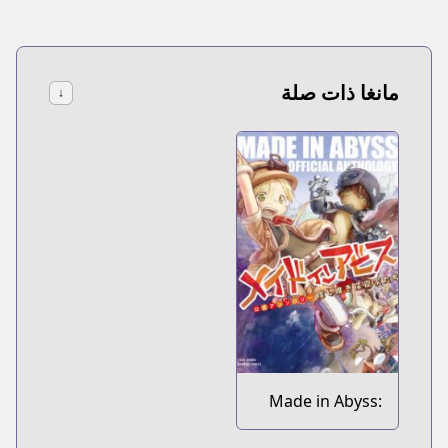
مانغا ذات صلة
↓
Made in Abyss:
Koushiki