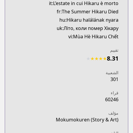
it:L’estate in cui Hikaru è morto
fr:The Summer Hikaru Died
hu:Hikaru halálának nyara
uk:Літо, коли помер Хікару
vi:Mùa Hè Hikaru Chết
تقييم
8.31
★
★
★
★
★
الشعبية
301
قراء
60246
مؤلف
Mokumokuren (Story & Art)