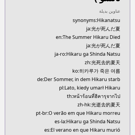
Kitsu
https://kitsu.app/manga/hikaru-ga-shinda-natsu
عناوين بديلة
CDJapan
synonyms:Hikanatsu
CDJapan
ja:光が死んだ夏
.co.jp/searchuni?term.media_format=&q=光が死んだ夏
en:The Summer Hikaru Died
MangaUpdates
ja:光が死んだ夏
MangaUpdates
ja-ro:Hikaru ga Shinda Natsu
s://www.mangaupdates.com/series.html?id=187822
Book☆Walker
zh:光死去的夏天
Book☆Walker
ko:히카루가 죽은 여름
https://bookwalker.jp/series/344278/list
de:Der Sommer, in dem Hikaru starb
Official English
pl:Lato, kiedy umarł Hikaru
Official English
th:หน้าร้อนที่ฮิคารุจากไป
s.com/series/the-summer-hikaru-died-manga-serial
zh-hk:光逝去的夏天
pt-br:O verão em que Hikaru morreu
es-la:Hikaru ga Shinda Natsu
es:El verano en que Hikaru murió