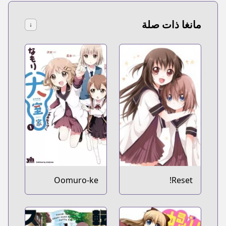
مانغا ذات صلة
↓
Oomuro-ke
Reset!