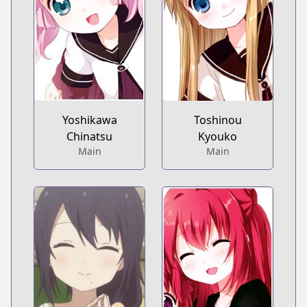
Yoshikawa
Toshinou
Chinatsu
Kyouko
Main
Main