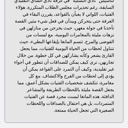
لتأسيس "نادي التسلية" في غرفة نادي الشاي التقليدي
السابقة، رغم تحذيرات مجلس الطلاب المتكررة. هؤلاء
الفتيات، اللواتي لا يعبأن بالقواعد، يقررن البقاء في
الغرفة حتى يتحركن ويبدأن في فعل شيء مثير. القصة
تأخذنا في جولة معهن، حيث يخرجن من منازلهن في
نزهات مليئة بالمغامرات اليومية، مع لمسات من
الفوضى والمرح. تتسم المانغا بإيقاعها البطيء، حيث
تتناول لحظات من الحياة اليومية للفتيات، مما يجعل
القارئ يشعر وكأنه يشاركهن في كل خطوة. من خلال
تجاربهن، نرى كيف يمكن للصداقات أن تتطور في أجواء
غير تقليدية، وكيف أن التمرد على القواعد يمكن أن
يؤدي إلى لحظات من الفرح والاكتشاف. مع كل
مغامرة، تتكشف شخصيات الفتيات بشكل أعمق، مما
يجعل القصة مليئة باللحظات الطريفة والمشاعر
الدافئة. هذه المانغا ليست مجرد قصة عن الفتيات
المتمردات، بل هي احتفال بالصداقات واللحظات
الصغيرة التي تجعل الحياة ممتعة.