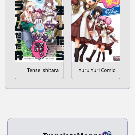
Tensei shitara
Yuru Yuri Comic
Akari dake Slime
Anthology
Datta Ken