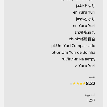
Kitsu
ja:ゆるゆり
https://kitsu.app/manga/21646
en:Yuru Yuri
MangaUpdates
ja:ゆるゆり
MangaUpdates
en:Yuru Yuri
ps://www.mangaupdates.com/series.html?id=32965
Book☆Walker
zh:摇曳百合
Book☆Walker
zh-hk:輕鬆百合
https://bookwalker.jp/series/1938/list
pt:Um Yuri Compassado
pt-br:Um Yuri de Boinha
ru:Лилии на ветру
vi:Yuru Yuri
تقييم
8.22
★
★
★
★
★
الشعبية
1297