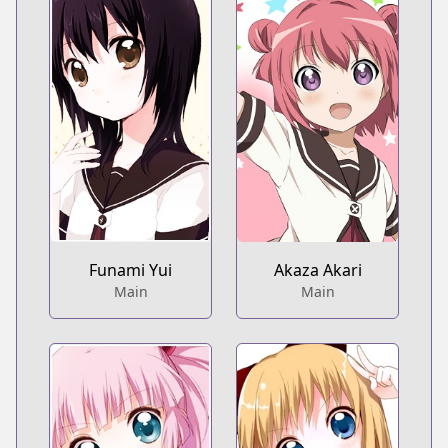
Funami Yui
Akaza Akari
Main
Main