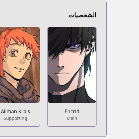
comic/detail.series?productNo=11090999
الشخصيات
Allman Krais
Encrid
Supporting
Main