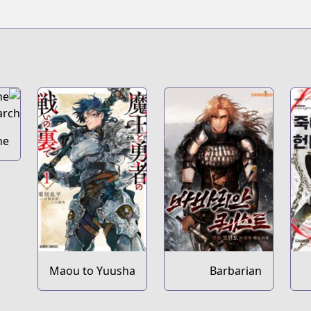
he
ch
Maou to Yuusha
Barbarian
no Tatakai no
Quest
Ura de