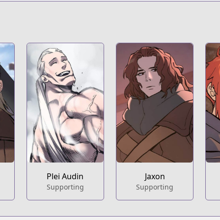
https://series.naver.com/
Plei Audin
Jaxon
Supporting
Supporting