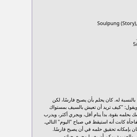
Soulpung (Story),
5
لنسبة له. كان يحلم بأن يصبح فارسًا، لكن
 ويقول: "كيف تريد أن تعيش بالسيف بمستواك
 بحلمه بقوة. بدأ ينام أقل، ويجري أكثر، ويدرب
جأة كانت أنه استيقظ في صباح "اليوم" التالي.
كان بإمكانه تحقيق حلمه في أن يصبح فارسًا.
 والعزيمة يمكن أن يغيرا مجرى حياته.