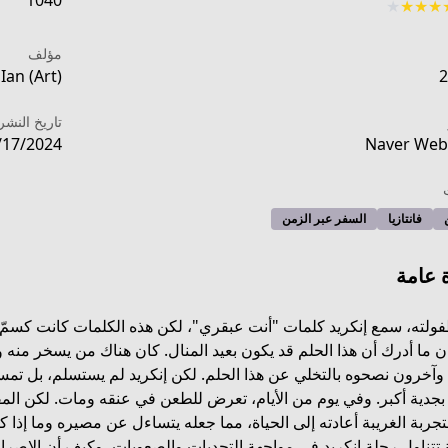
1040
★
★
★
★
مؤلف
Ian (Art)
2
تاريخ النشر
/17/2024
Naver Web
فانتازيا
السفر عبر الزمن
 عامة
لته، سمع إنكريد كلمات "أنت عبقري"، لكن هذه الكلمات كانت كسمّ با
 ما أدرك أن هذا الحلم قد يكون بعيد المنال. كان هناك من يسخر منه
وآخرون نصحوه بالتخلي عن هذا الحلم. لكن إنكريد لم يستسلم، بل تمسك
https://www.dongmanmanhua.cn/BOY/zhihuoji
جدية أكبر. وفي يوم من الأيام، تعرض للطعن في عنقه ومات. لكن المفا
تجربة الغريبة أعادته إلى الحياة، مما جعله يتساءل عن مصيره وما إذا 
تتناول رحلة إنكريد في مواجهة التحديات والصعوبات، وكيف أن الإصرار