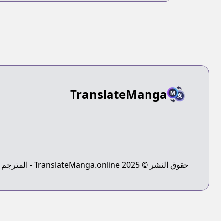
TranslateManga
حقوق النشر © 2025 TranslateManga.online - المترجم النهائي للمانجا - جميع الحقوق محفوظة.