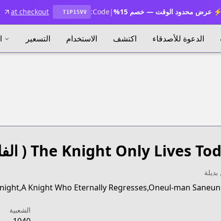
 عرض محدود الوقت — خصم 15%
|
Code:
at checkout
T1P15VV
الدعوة للأصدقاء
اكتشف
الاستخدام
التسعير
ا
The Knight Only Lives To
( الف
بديلة
night,A Knight Who Eternally Regresses,Oneul-man Saneun
الشعبية