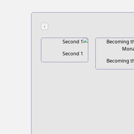
↓
1 Second
Becoming t
Monar