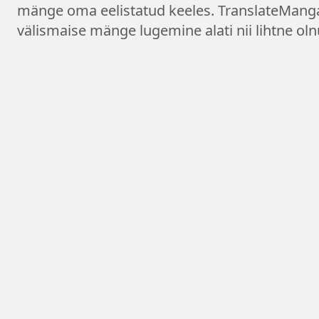
mänge oma eelistatud keeles. TranslateMang
välismaise mänge lugemine alati nii lihtne oln