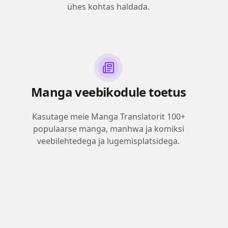
ühes kohtas haldada.
Manga veebikodule toetus
Kasutage meie Manga Translatorit 100+
populaarse manga, manhwa ja komiksi
veebilehtedega ja lugemisplatsidega.