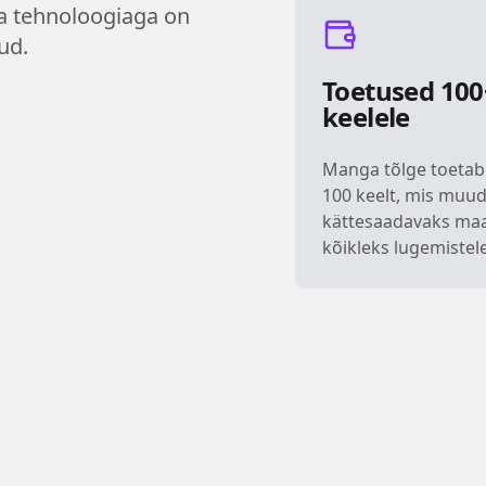
a tehnoloogiaga on
ud.
Toetused 100
keelele
Manga tõlge toetab
100 keelt, mis mu
kättesaadavaks ma
kõikleks lugemistel