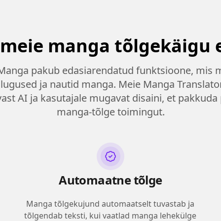
 meie manga tõlgekäigu 
eManga pakub edasiarendatud funktsioone, mis 
 lugused ja nautid manga. Meie Manga Translat
ast AI ja kasutajale mugavat disaini, et pakkuda
manga-tõlge toimingut.
Automaatne tõlge
Manga tõlgekujund automaatselt tuvastab ja
tõlgendab teksti, kui vaatlad manga lehekülge