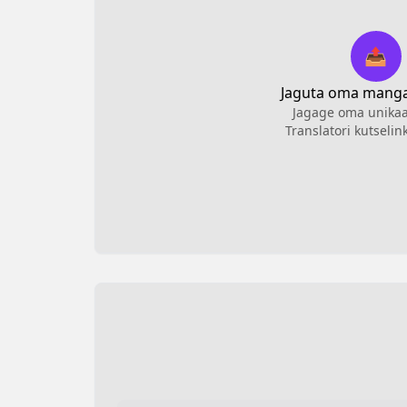
📤
Jaguta oma manga 
Jagage oma unika
Translatori kutseli