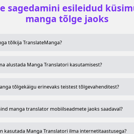
e sagedamini esileidud küsi
manga tõlge jaoks
ga tõlkija TranslateManga?
ma alustada Manga Translatori kasutamisest?
anga tõlgekäigu erinevaks teistest tõlgevahenditest?
nd manga translator mobiilseadmete jaoks saadaval?
n kasutada Manga Translatori ilma internetitaastusega?