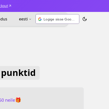
ckout
ndus
eesti
Logige sisse Google’i kontoga
Vaheta teema
 punktid
🎁
50 neile