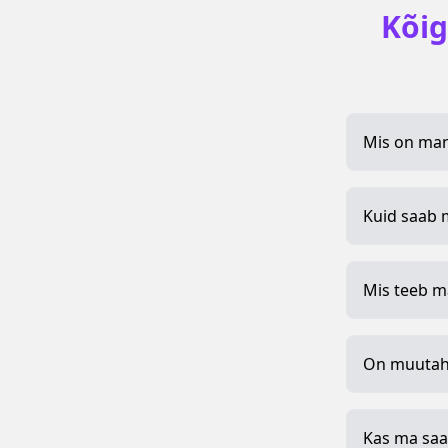
Kõig
Mis on man
Kuid saab 
Mis teeb m
On muutahi
Kas ma saa