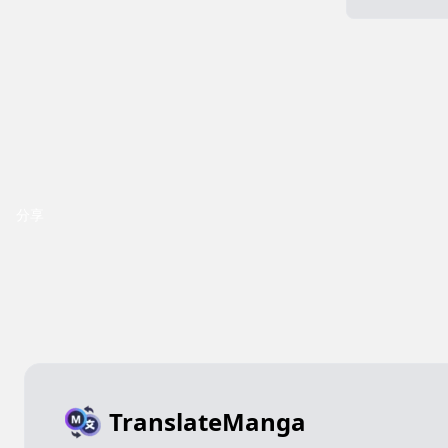
分享
TranslateManga