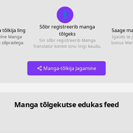
👤
Sõbr registreerib manga
tõlkija ling
Saage ma
tõlgeks
alne Manga
Igaüks te 
Sin sõbr registreerib Manga
nk sõpradega.
bonus Mang
Translator kontot sinu lingi kaudu.
Manga-tõlkija Jagamine
Manga tõlgekutse edukas feed