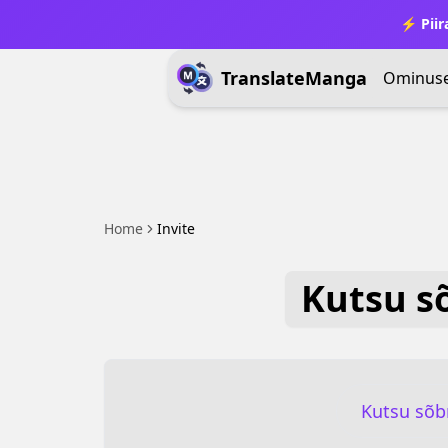
⚡ Piir
TranslateManga
Ominus
Home
Invite
Kutsu s
Kutsu sõbr