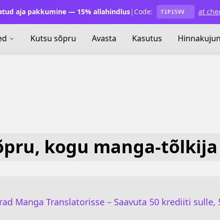
atud aja pakkumine — 15% allahindlus
|
Code:
at che
T1P15VV
ed
Kutsu sõpru
Avasta
Kasutus
Hinnakuju
õpru, kogu manga-tõlkija
ad Manga Translatorisse – Saavuta 50 krediiti sulle, 