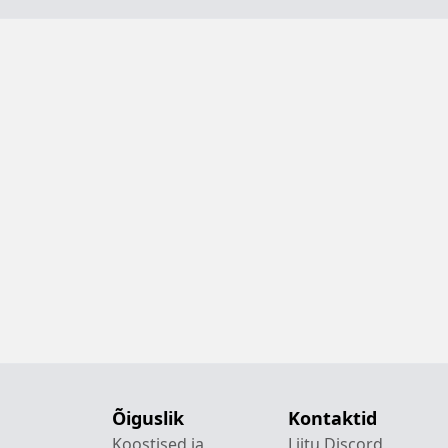
Õiguslik
Kontaktid
Koostised ja
Liitu Discord