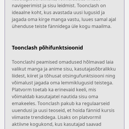
navigeerimist ja sisu leidmist. Toonclash on
ideaalne koht, kus avastada uusi lugusid ja
jagada oma kirge manga vastu, luues samal ajal
ühenduse teiste fännidega üle kogu maailma.
Toonclash põhifunktsioonid
Toonclashi peamised omadused hõlmavad laia
valikut manga ja anime sisu, kasutajasõbralikku
liidest, kiiret ja tõhusat otsingufunktsiooni ning
võimalust jagada oma lemmiklugusid teistega.
Platvorm toetab ka erinevaid keeli, mis
võimaldab kasutajatel nautida sisu oma
emakeeles. Toonclash pakub ka regulaarseid
uuendusi ja uusi teoseid, et hoida fännid kursis
viimaste trendidega. Lisaks on platvormil
aktiivne kogukond, kus kasutajad saavad