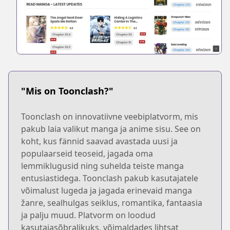
"Mis on Toonclash?"
Toonclash on innovatiivne veebiplatvorm, mis
pakub laia valikut manga ja anime sisu. See on
koht, kus fännid saavad avastada uusi ja
populaarseid teoseid, jagada oma
lemmiklugusid ning suhelda teiste manga
entusiastidega. Toonclash pakub kasutajatele
võimalust lugeda ja jagada erinevaid manga
žanre, sealhulgas seiklus, romantika, fantaasia
ja palju muud. Platvorm on loodud
kasutajasõbralikuks, võimaldades lihtsat