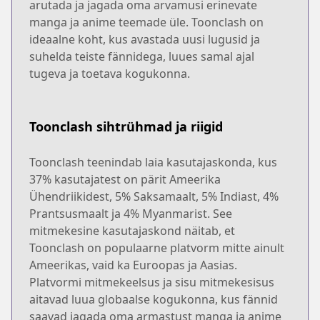
arutada ja jagada oma arvamusi erinevate
manga ja anime teemade üle. Toonclash on
ideaalne koht, kus avastada uusi lugusid ja
suhelda teiste fännidega, luues samal ajal
tugeva ja toetava kogukonna.
Toonclash sihtrühmad ja riigid
Toonclash teenindab laia kasutajaskonda, kus
37% kasutajatest on pärit Ameerika
Ühendriikidest, 5% Saksamaalt, 5% Indiast, 4%
Prantsusmaalt ja 4% Myanmarist. See
mitmekesine kasutajaskond näitab, et
Toonclash on populaarne platvorm mitte ainult
Ameerikas, vaid ka Euroopas ja Aasias.
Platvormi mitmekeelsus ja sisu mitmekesisus
aitavad luua globaalse kogukonna, kus fännid
saavad jagada oma armastust manga ja anime