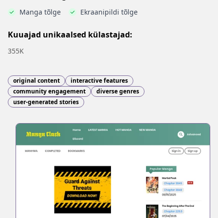
Manga tõlge
Ekraanipildi tõlge
Kuuajad unikaalsed külastajad:
355K
original content
interactive features
community engagement
diverse genres
user-generated stories