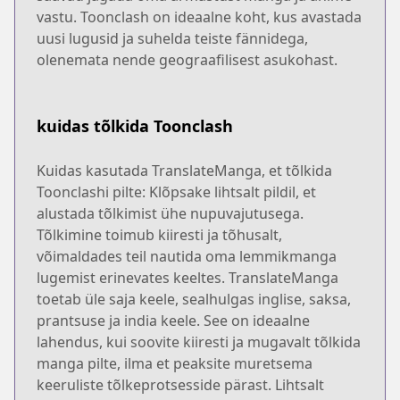
vastu. Toonclash on ideaalne koht, kus avastada
uusi lugusid ja suhelda teiste fännidega,
olenemata nende geograafilisest asukohast.
kuidas tõlkida Toonclash
Kuidas kasutada TranslateManga, et tõlkida
Toonclashi pilte: Klõpsake lihtsalt pildil, et
alustada tõlkimist ühe nupuvajutusega.
Tõlkimine toimub kiiresti ja tõhusalt,
võimaldades teil nautida oma lemmikmanga
lugemist erinevates keeltes. TranslateManga
toetab üle saja keele, sealhulgas inglise, saksa,
prantsuse ja india keele. See on ideaalne
lahendus, kui soovite kiiresti ja mugavalt tõlkida
manga pilte, ilma et peaksite muretsema
keeruliste tõlkeprotsesside pärast. Lihtsalt