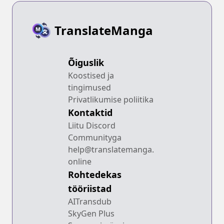
TranslateManga
Õiguslik
Koostised ja
tingimused
Privatlikumise poliitika
Kontaktid
Liitu Discord
Communityga
help@translatemanga.
online
Rohtedekas
tööriistad
AITransdub
SkyGen Plus