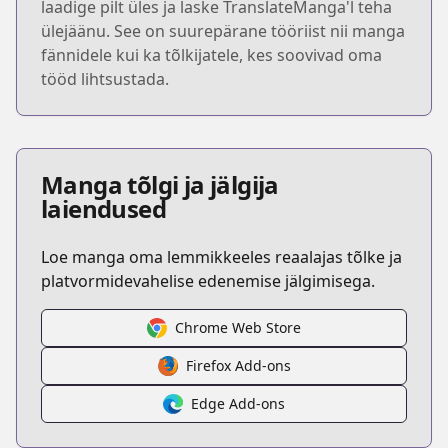
laadige pilt üles ja laske TranslateManga'l teha
ülejäänu. See on suurepärane tööriist nii manga
fännidele kui ka tõlkijatele, kes soovivad oma
tööd lihtsustada.
Manga tõlgi ja jälgija
laiendused
Loe manga oma lemmikkeeles reaalajas tõlke ja
platvormidevahelise edenemise jälgimisega.
Chrome Web Store
Firefox Add-ons
Edge Add-ons