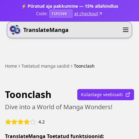
⚡ Piiratud aja pakkumine — 15% allahindlus
Code:
at checkout
T1P15VV
TranslateManga
Home
Toetatud manga saidid
Toonclash
Toonclash
Külastage veebisaiti
Dive into a World of Manga Wonders!
4.2
TranslateManga Toetatud funktsioonid: