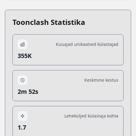
Toonclash Statistika
Kuuajad unikaalsed külastajad
355K
Keskmine kestus
2m 52s
Leheküljed külastaja kohta
1.7